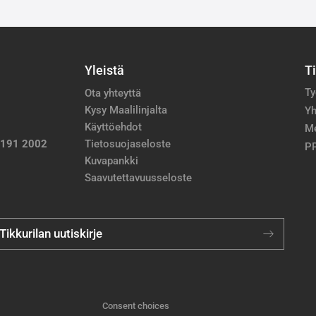
Yleistä
T
Ty
Ota yhteyttä
Kysy Maalilinjalta
Yh
Käyttöehdot
M
 191 2002
Tietosuojaseloste
PP
Kuvapankki
Saavutettavuusseloste
 Tikkurilan uutiskirje
Consent choices