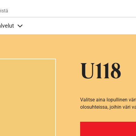
Hyppää pääsisältöön
istä
lvelut
t alla
llöt Ohjeet alla
Sisällöt Palvelut alla
U118
Valitse aina lopullinen vär
olosuhteissa, joihin väri v