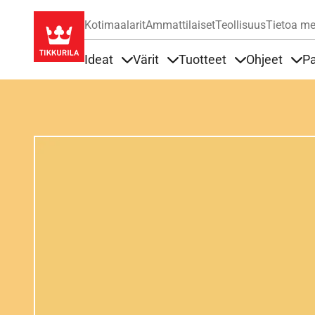
Kotimaalarit
Ammattilaiset
Teollisuus
Tietoa me
Ideat
Värit
Tuotteet
Ohjeet
Pa
Sisällöt Ideat alla
Sisällöt Värit alla
Sisällöt Tuottee
Sisä