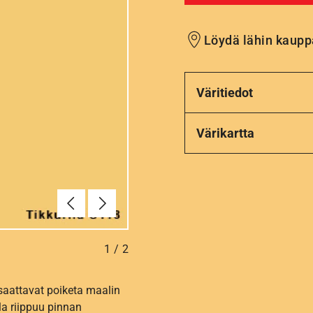
Löydä lähin kaupp
Väritiedot
Värikartta
Edellinen
Seuraava
1
/
2
 saattavat poiketa maalin
la riippuu pinnan