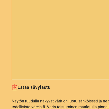
Lataa sävylastu
Näytön ruudulla näkyvät värit on luotu sähköisesti ja ne
todellisista väreistä. Värin toistuminen maalatulla pinnal