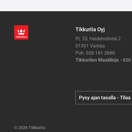
Tikkurila Oyj
PL 53, Heidehofintie 2
01301 Vantaa
Puh.
020 191 2000
Tikkurilan Maalilinja -
020
Pysy ajan tasalla - Tilaa
© 2026 Tikkurila