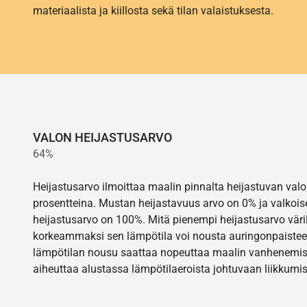
materiaalista ja kiillosta sekä tilan valaistuksesta.
VALON HEIJASTUSARVO
64%
Heijastusarvo ilmoittaa maalin pinnalta heijastuvan va
prosentteina. Mustan heijastavuus arvo on 0% ja valkois
heijastusarvo on 100%. Mitä pienempi heijastusarvo värill
korkeammaksi sen lämpötila voi nousta auringonpaistee
lämpötilan nousu saattaa nopeuttaa maalin vanhenemisr
aiheuttaa alustassa lämpötilaeroista johtuvaan liikkumis