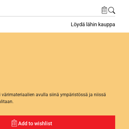
Löydä lähin kauppa
i värimateriaalien avulla siinä ympäristössä ja niissä
alitaan.
Add to wishlist