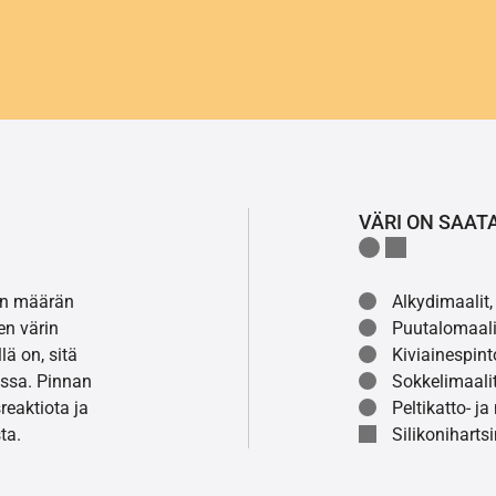
VÄRI ON SAAT
lon määrän
Alkydimaalit, 
en värin
Puutalomaali
ä on, sitä
Kiviainespint
ssa. Pinnan
Sokkelimaalit
eaktiota ja
Peltikatto- ja
ta.
Silikonihartsi