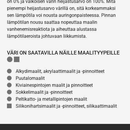
on 0% ja valkoisen värin heijastusarvo on 100%. Mitä
pienempi heijastusarvo värillä on, sitä korkeammaksi
sen lämpötila voi nousta auringonpaisteessa. Pinnan
lämpötilan nousu saattaa nopeuttaa maalin
vanhenemisreaktiota ja aiheuttaa alustassa
lämpötilaeroista johtuvaan liikkumista.
VÄRI ON SAATAVILLA NÄILLE MAALITYYPEILLE
Alkydimaalit, akrylaattimaalit ja -pinnoitteet
Puutalomaalit
Kiviainespintojen maalit ja pinnoitteet
Sokkelimaalit ja -pinnoitteet
Peltikatto- ja metallipintojen maalit
Silikonihartsimaalit ja -pinnoitteet, silikaattimaalit