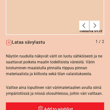
Edellinen
Seuraav
1
/
2
Lataa sävylastu
Näytön ruudulla näkyvät värit on luotu sähköisesti ja ne
saattavat poiketa maalin todellisista väreistä. Värin
toistuminen maalatulla pinnalla riippuu pinnan
materiaalista ja kiillosta sekä tilan valaistuksesta.
Valitse aina lopullinen väri värimateriaalien avulla siinä
ympäristössä ja niissä olosuhteissa, joihin väri valitaan.
Add to wishlist