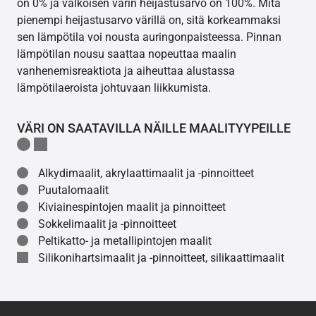
on 0% ja valkoisen värin heijastusarvo on 100%. Mitä
pienempi heijastusarvo värillä on, sitä korkeammaksi
sen lämpötila voi nousta auringonpaisteessa. Pinnan
lämpötilan nousu saattaa nopeuttaa maalin
vanhenemisreaktiota ja aiheuttaa alustassa
lämpötilaeroista johtuvaan liikkumista.
VÄRI ON SAATAVILLA NÄILLE MAALITYYPEILLE
Alkydimaalit, akrylaattimaalit ja -pinnoitteet
Puutalomaalit
Kiviainespintojen maalit ja pinnoitteet
Sokkelimaalit ja -pinnoitteet
Peltikatto- ja metallipintojen maalit
Silikonihartsimaalit ja -pinnoitteet, silikaattimaalit