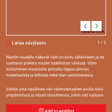
Edellinen
Seuraav
1
/
2
Lataa sävylastu
Näytön ruudulla näkyvät värit on luotu sähköisesti ja ne
saattavat poiketa maalin todellisista väreistä. Värin
toistuminen maalatulla pinnalla riippuu pinnan
materiaalista ja kiillosta sekä tilan valaistuksesta.
Valitse aina lopullinen väri värimateriaalien avulla siinä
ympäristössä ja niissä olosuhteissa, joihin väri valitaan.
Add to wishlist