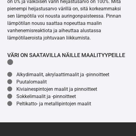
on 0% ja valkoisen värin heijastusarvo on 100%. Mitä
pienempi heijastusarvo värillä on, sitä korkeammaksi
sen lämpötila voi nousta auringonpaisteessa. Pinnan
lämpötilan nousu saattaa nopeuttaa maalin
vanhenemisreaktiota ja aiheuttaa alustassa
lämpötilaeroista johtuvaan liikkumista.
VÄRI ON SAATAVILLA NÄILLE MAALITYYPEILLE
Alkydimaalit, akrylaattimaalit ja -pinnoitteet
Puutalomaalit
Kiviainespintojen maalit ja pinnoitteet
Sokkelimaalit ja -pinnoitteet
Peltikatto- ja metallipintojen maalit