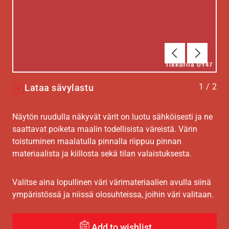
Edellinen
Seuraav
1
/
2
Lataa sävylastu
Näytön ruudulla näkyvät värit on luotu sähköisesti ja ne
saattavat poiketa maalin todellisista väreistä. Värin
toistuminen maalatulla pinnalla riippuu pinnan
materiaalista ja kiillosta sekä tilan valaistuksesta.
Valitse aina lopullinen väri värimateriaalien avulla siinä
ympäristössä ja niissä olosuhteissa, joihin väri valitaan.
Add to wishlist