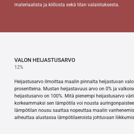
materiaalista ja kiillosta sekä tilan valaistuksesta.
VALON HEIJASTUSARVO
12%
Heijastusarvo ilmoittaa maalin pinnalta heijastuvan va
prosentteina. Mustan heijastavuus arvo on 0% ja valkois
heijastusarvo on 100%. Mitä pienempi heijastusarvo värill
korkeammaksi sen lämpötila voi nousta auringonpaistee
lämpötilan nousu saattaa nopeuttaa maalin vanhenemisr
aiheuttaa alustassa lämpötilaeroista johtuvaan liikkumis