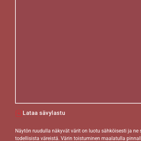
Lataa sävylastu
Näytön ruudulla näkyvät värit on luotu sähköisesti ja ne
todellisista väreistä. Värin toistuminen maalatulla pinnal