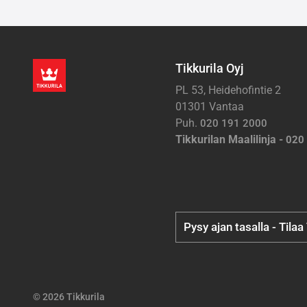
Tikkurila Oyj
PL 53, Heidehofintie 2
01301 Vantaa
Puh.
020 191 2000
Tikkurilan Maalilinja -
020
Pysy ajan tasalla - Tilaa
© 2026 Tikkurila