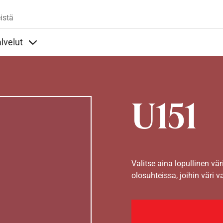
Hyppää pääsisältöön
istä
lvelut
t alla
llöt Ohjeet alla
Sisällöt Palvelut alla
U151
Valitse aina lopullinen vär
olosuhteissa, joihin väri v