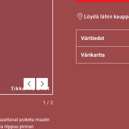
Löydä lähin kaupp
Väritiedot
Värikartta
Edellinen
Seuraava
1
/
2
 saattavat poiketa maalin
la riippuu pinnan