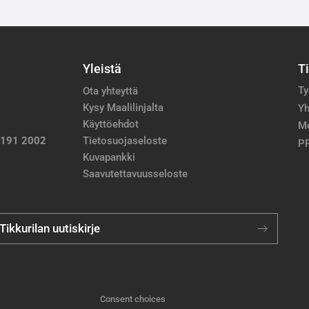
Yleistä
T
Ty
Ota yhteyttä
Kysy Maalilinjalta
Yh
Käyttöehdot
M
 191 2002
Tietosuojaseloste
PP
Kuvapankki
Saavutettavuusseloste
 Tikkurilan uutiskirje
Consent choices