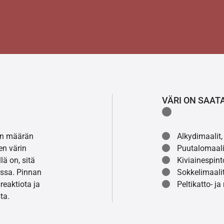
VÄRI ON SAAT
lon määrän
Alkydimaalit, 
en värin
Puutalomaali
ä on, sitä
Kiviainespint
ssa. Pinnan
Sokkelimaalit
eaktiota ja
Peltikatto- ja
ta.