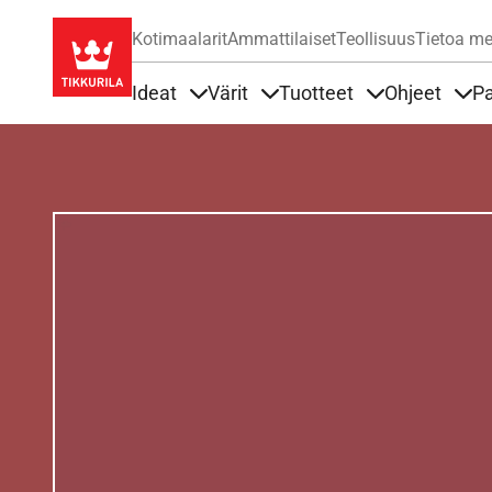
Kotimaalarit
Ammattilaiset
Teollisuus
Tietoa me
Ideat
Värit
Tuotteet
Ohjeet
Pa
Sisällöt Ideat alla
Sisällöt Värit alla
Sisällöt Tuottee
Sisä