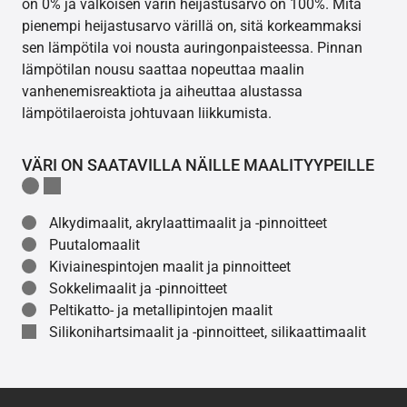
on 0% ja valkoisen värin heijastusarvo on 100%. Mitä
pienempi heijastusarvo värillä on, sitä korkeammaksi
sen lämpötila voi nousta auringonpaisteessa. Pinnan
lämpötilan nousu saattaa nopeuttaa maalin
vanhenemisreaktiota ja aiheuttaa alustassa
lämpötilaeroista johtuvaan liikkumista.
VÄRI ON SAATAVILLA NÄILLE MAALITYYPEILLE
Alkydimaalit, akrylaattimaalit ja -pinnoitteet
Puutalomaalit
Kiviainespintojen maalit ja pinnoitteet
Sokkelimaalit ja -pinnoitteet
Peltikatto- ja metallipintojen maalit
Silikonihartsimaalit ja -pinnoitteet, silikaattimaalit