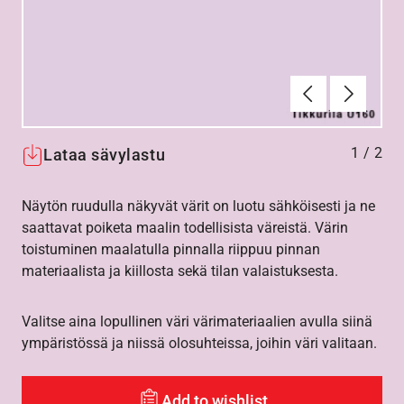
Edellinen
Seuraav
1
/
2
Lataa sävylastu
Näytön ruudulla näkyvät värit on luotu sähköisesti ja ne
saattavat poiketa maalin todellisista väreistä. Värin
toistuminen maalatulla pinnalla riippuu pinnan
materiaalista ja kiillosta sekä tilan valaistuksesta.
Valitse aina lopullinen väri värimateriaalien avulla siinä
ympäristössä ja niissä olosuhteissa, joihin väri valitaan.
Add to wishlist