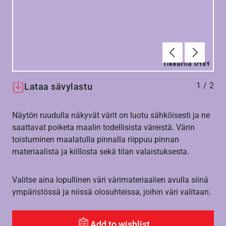
Edellinen
Seuraav
1
/
2
Lataa sävylastu
Näytön ruudulla näkyvät värit on luotu sähköisesti ja ne
saattavat poiketa maalin todellisista väreistä. Värin
toistuminen maalatulla pinnalla riippuu pinnan
materiaalista ja kiillosta sekä tilan valaistuksesta.
Valitse aina lopullinen väri värimateriaalien avulla siinä
ympäristössä ja niissä olosuhteissa, joihin väri valitaan.
Add to wishlist