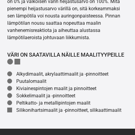
on 0% ja valkoisen värin heijastusarvo on 100%. Mitä
pienempi heijastusarvo värillä on, sitä korkeammaksi
sen lämpötila voi nousta auringonpaisteessa. Pinnan
lämpötilan nousu saattaa nopeuttaa maalin
vanhenemisreaktiota ja aiheuttaa alustassa
lämpötilaeroista johtuvaan liikkumista.
VÄRI ON SAATAVILLA NÄILLE MAALITYYPEILLE
Alkydimaalit, akrylaattimaalit ja -pinnoitteet
Puutalomaalit
Kiviainespintojen maalit ja pinnoitteet
Sokkelimaalit ja -pinnoitteet
Peltikatto- ja metallipintojen maalit
Silikonihartsimaalit ja -pinnoitteet, silikaattimaalit