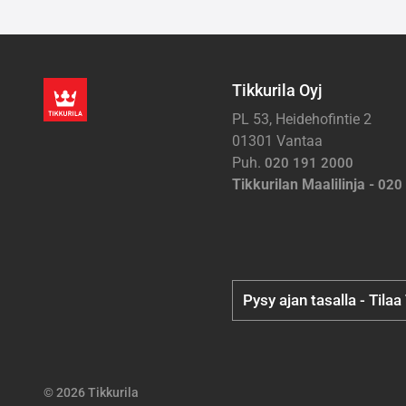
Tikkurila Oyj
PL 53, Heidehofintie 2
01301 Vantaa
Puh.
020 191 2000
Tikkurilan Maalilinja -
020
Pysy ajan tasalla - Tilaa
© 2026 Tikkurila