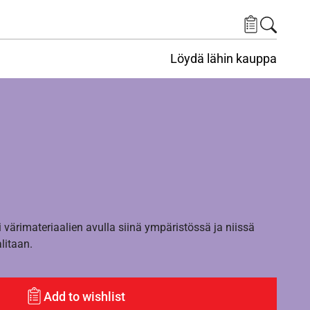
Löydä lähin kauppa
i värimateriaalien avulla siinä ympäristössä ja niissä
alitaan.
Add to wishlist