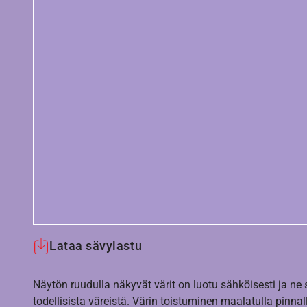
Lataa sävylastu
Näytön ruudulla näkyvät värit on luotu sähköisesti ja ne
todellisista väreistä. Värin toistuminen maalatulla pinnal