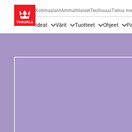
Kotimaalarit
Ammattilaiset
Teollisuus
Tietoa me
Ideat
Värit
Tuotteet
Ohjeet
Pa
Sisällöt Ideat alla
Sisällöt Värit alla
Sisällöt Tuottee
Sisä