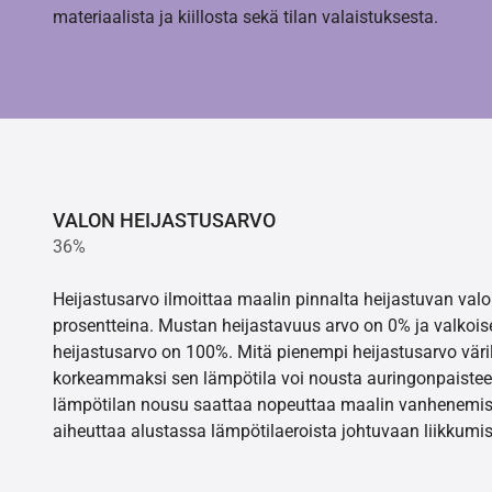
materiaalista ja kiillosta sekä tilan valaistuksesta.
VALON HEIJASTUSARVO
36%
Heijastusarvo ilmoittaa maalin pinnalta heijastuvan va
prosentteina. Mustan heijastavuus arvo on 0% ja valkois
heijastusarvo on 100%. Mitä pienempi heijastusarvo värill
korkeammaksi sen lämpötila voi nousta auringonpaistee
lämpötilan nousu saattaa nopeuttaa maalin vanhenemisr
aiheuttaa alustassa lämpötilaeroista johtuvaan liikkumis