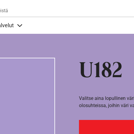
Hyppää pääsisältöön
istä
lvelut
t alla
llöt Ohjeet alla
Sisällöt Palvelut alla
U182
Valitse aina lopullinen vär
olosuhteissa, joihin väri v