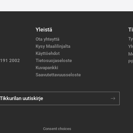
Yleistä
T
Ty
Ota yhteyttä
Kysy Maalilinjalta
Yh
Käyttöehdot
M
 191 2002
Tietosuojaseloste
PP
Kuvapankki
Saavutettavuusseloste
 Tikkurilan uutiskirje
Consent choices