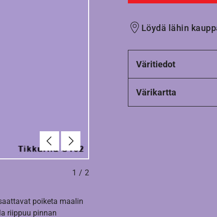
Löydä lähin kaupp
Väritiedot
Värikartta
Edellinen
Seuraava
1
/
2
 saattavat poiketa maalin
la riippuu pinnan