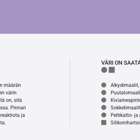
VÄRI ON SAAT
lon määrän
Alkydimaalit, 
en värin
Puutalomaali
ä on, sitä
Kiviainespint
ssa. Pinnan
Sokkelimaalit
eaktiota ja
Peltikatto- ja
ta.
Silikonihartsi