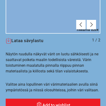
Edellinen
Seuraav
1
/
2
Lataa sävylastu
Näytön ruudulla näkyvät värit on luotu sähköisesti ja ne
saattavat poiketa maalin todellisista väreistä. Värin
toistuminen maalatulla pinnalla riippuu pinnan
materiaalista ja kiillosta sekä tilan valaistuksesta.
Valitse aina lopullinen väri värimateriaalien avulla siinä
ympäristössä ja niissä olosuhteissa, joihin väri valitaan.
Add to wishlist