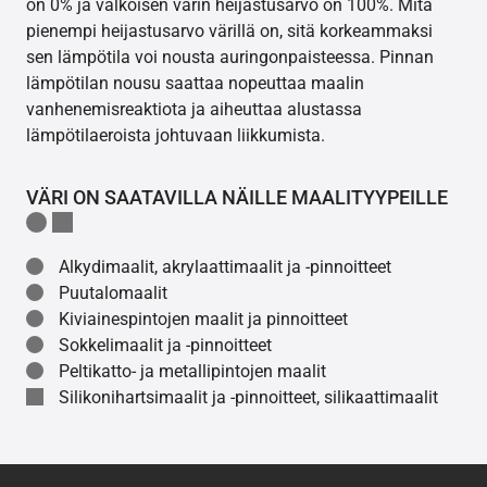
on 0% ja valkoisen värin heijastusarvo on 100%. Mitä
pienempi heijastusarvo värillä on, sitä korkeammaksi
sen lämpötila voi nousta auringonpaisteessa. Pinnan
lämpötilan nousu saattaa nopeuttaa maalin
vanhenemisreaktiota ja aiheuttaa alustassa
lämpötilaeroista johtuvaan liikkumista.
VÄRI ON SAATAVILLA NÄILLE MAALITYYPEILLE
Alkydimaalit, akrylaattimaalit ja -pinnoitteet
Puutalomaalit
Kiviainespintojen maalit ja pinnoitteet
Sokkelimaalit ja -pinnoitteet
Peltikatto- ja metallipintojen maalit
Silikonihartsimaalit ja -pinnoitteet, silikaattimaalit