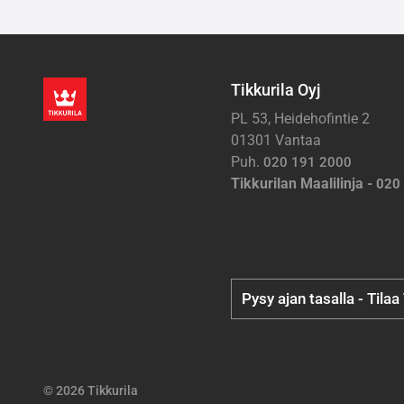
Tikkurila Oyj
PL 53, Heidehofintie 2
01301 Vantaa
Puh.
020 191 2000
Tikkurilan Maalilinja -
020
Pysy ajan tasalla - Tilaa
© 2026 Tikkurila