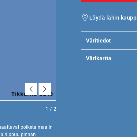
Löydä lähin kaupp
Väritiedot
Värikartta
Edellinen
Seuraava
1
/
2
 saattavat poiketa maalin
la riippuu pinnan