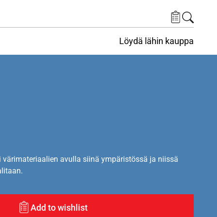
Löydä lähin kauppa
i värimateriaalien avulla siinä ympäristössä ja niissä
alitaan.
Add to wishlist