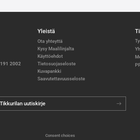
Yleistä
T
Ty
Ota yhteyttä
Kysy Maalilinjalta
Yh
Käyttöehdot
M
 191 2002
Tietosuojaseloste
PP
Kuvapankki
Saavutettavuusseloste
 Tikkurilan uutiskirje
Consent choices