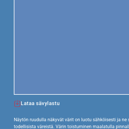
Lataa sävylastu
Näytön ruudulla näkyvät värit on luotu sähköisesti ja ne
todellisista väreistä. Värin toistuminen maalatulla pinnal