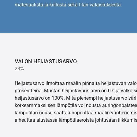
materiaalista ja kiillosta sekä tilan valaistuksesta.
VALON HEIJASTUSARVO
23%
Heijastusarvo ilmoittaa maalin pinnalta heijastuvan va
prosentteina. Mustan heijastavuus arvo on 0% ja valkois
heijastusarvo on 100%. Mitä pienempi heijastusarvo värill
korkeammaksi sen lämpötila voi nousta auringonpaistee
lämpötilan nousu saattaa nopeuttaa maalin vanhenemisr
aiheuttaa alustassa lämpötilaeroista johtuvaan liikkumis