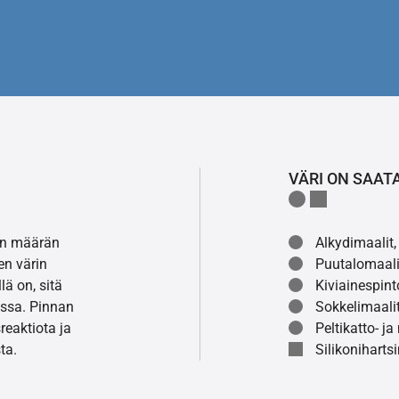
VÄRI ON SAAT
lon määrän
Alkydimaalit, 
en värin
Puutalomaali
ä on, sitä
Kiviainespint
ssa. Pinnan
Sokkelimaalit
eaktiota ja
Peltikatto- ja
ta.
Silikonihartsi