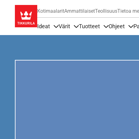
Kotimaalarit
Ammattilaiset
Teollisuus
Tietoa me
Ideat
Värit
Tuotteet
Ohjeet
Pa
Sisällöt Ideat alla
Sisällöt Värit alla
Sisällöt Tuottee
Sisä