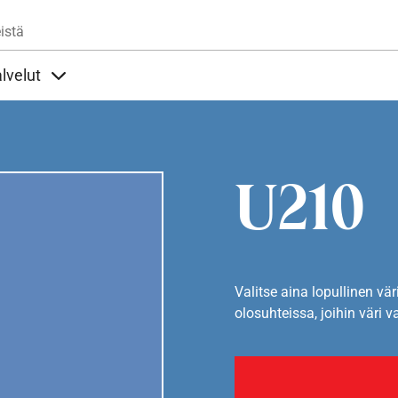
Hyppää pääsisältöön
istä
lvelut
t alla
llöt Ohjeet alla
Sisällöt Palvelut alla
U210
Valitse aina lopullinen vär
olosuhteissa, joihin väri v