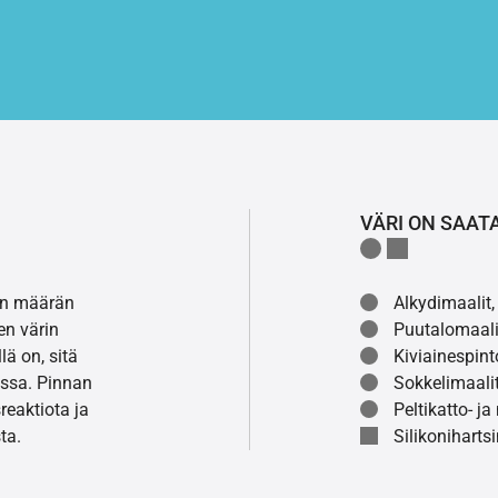
VÄRI ON SAAT
lon määrän
Alkydimaalit, 
en värin
Puutalomaali
ä on, sitä
Kiviainespint
ssa. Pinnan
Sokkelimaalit
eaktiota ja
Peltikatto- ja
ta.
Silikonihartsi