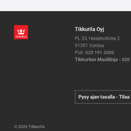
Tikkurila Oyj
PL 53, Heidehofintie 2
01301 Vantaa
Puh.
020 191 2000
Tikkurilan Maalilinja -
020
Pysy ajan tasalla - Tilaa
© 2026 Tikkurila