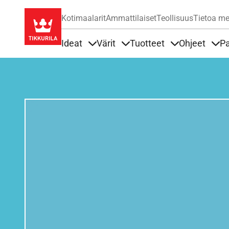
Kotimaalarit
Ammattilaiset
Teollisuus
Tietoa me
Ideat
Värit
Tuotteet
Ohjeet
Pa
Sisällöt Ideat alla
Sisällöt Värit alla
Sisällöt Tuottee
Sisä