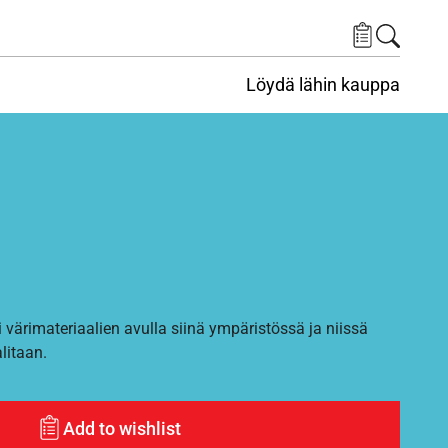
Löydä lähin kauppa
i värimateriaalien avulla siinä ympäristössä ja niissä
alitaan.
Add to wishlist