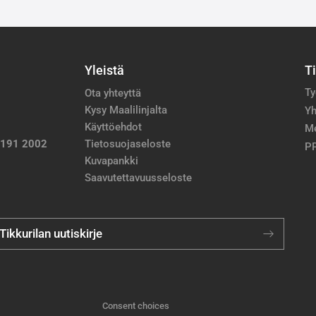
Yleistä
T
Ty
Ota yhteyttä
Kysy Maalilinjalta
Yh
Käyttöehdot
M
 191 2002
Tietosuojaseloste
PP
Kuvapankki
Saavutettavuusseloste
 Tikkurilan uutiskirje
Consent choices