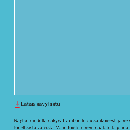
Lataa sävylastu
Näytön ruudulla näkyvät värit on luotu sähköisesti ja ne
todellisista väreistä. Värin toistuminen maalatulla pinnal