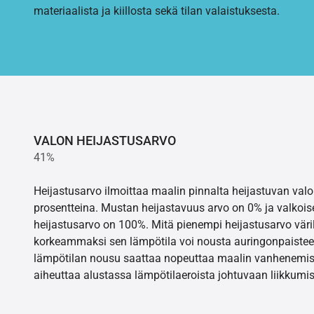
materiaalista ja kiillosta sekä tilan valaistuksesta.
VALON HEIJASTUSARVO
41%
Heijastusarvo ilmoittaa maalin pinnalta heijastuvan va
prosentteina. Mustan heijastavuus arvo on 0% ja valkois
heijastusarvo on 100%. Mitä pienempi heijastusarvo värill
korkeammaksi sen lämpötila voi nousta auringonpaistee
lämpötilan nousu saattaa nopeuttaa maalin vanhenemisr
aiheuttaa alustassa lämpötilaeroista johtuvaan liikkumis