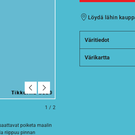
Löydä lähin kaupp
Väritiedot
Värikartta
Edellinen
Seuraava
1
/
2
 saattavat poiketa maalin
la riippuu pinnan