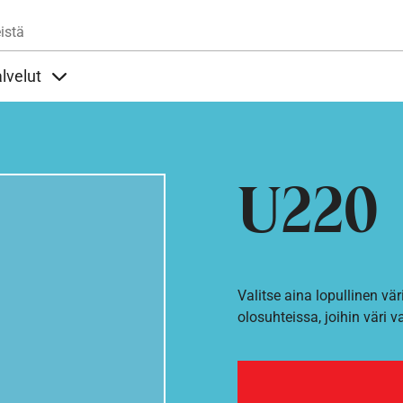
Hyppää pääsisältöön
istä
lvelut
t alla
llöt Ohjeet alla
Sisällöt Palvelut alla
U220
Valitse aina lopullinen vär
olosuhteissa, joihin väri v