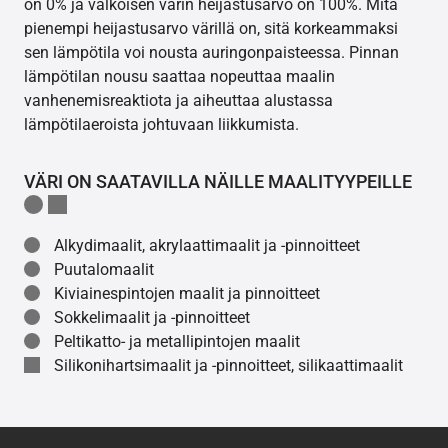
on 0% ja valkoisen värin heijastusarvo on 100%. Mitä
pienempi heijastusarvo värillä on, sitä korkeammaksi
sen lämpötila voi nousta auringonpaisteessa. Pinnan
lämpötilan nousu saattaa nopeuttaa maalin
vanhenemisreaktiota ja aiheuttaa alustassa
lämpötilaeroista johtuvaan liikkumista.
VÄRI ON SAATAVILLA NÄILLE MAALITYYPEILLE
Alkydimaalit, akrylaattimaalit ja -pinnoitteet
Puutalomaalit
Kiviainespintojen maalit ja pinnoitteet
Sokkelimaalit ja -pinnoitteet
Peltikatto- ja metallipintojen maalit
Silikonihartsimaalit ja -pinnoitteet, silikaattimaalit