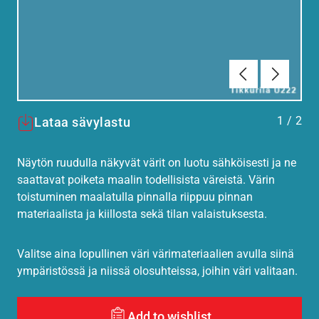
Edellinen
Seuraav
1
/
2
Lataa sävylastu
Näytön ruudulla näkyvät värit on luotu sähköisesti ja ne
saattavat poiketa maalin todellisista väreistä. Värin
toistuminen maalatulla pinnalla riippuu pinnan
materiaalista ja kiillosta sekä tilan valaistuksesta.
Valitse aina lopullinen väri värimateriaalien avulla siinä
ympäristössä ja niissä olosuhteissa, joihin väri valitaan.
Add to wishlist