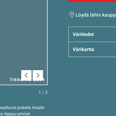
Löydä lähin kaupp
Väritiedot
Värikartta
Edellinen
Seuraava
1
/
2
 saattavat poiketa maalin
la riippuu pinnan