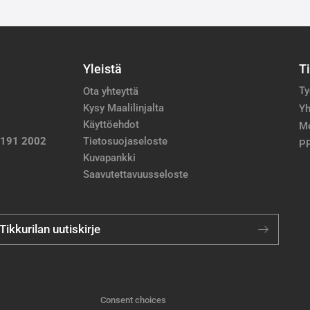
Yleistä
T
Ty
Ota yhteyttä
Kysy Maalilinjalta
Yh
Käyttöehdot
M
 191 2002
Tietosuojaseloste
PP
Kuvapankki
Saavutettavuusseloste
 Tikkurilan uutiskirje
Consent choices