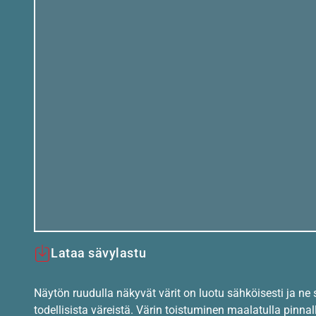
Lataa sävylastu
Näytön ruudulla näkyvät värit on luotu sähköisesti ja ne
todellisista väreistä. Värin toistuminen maalatulla pinnal