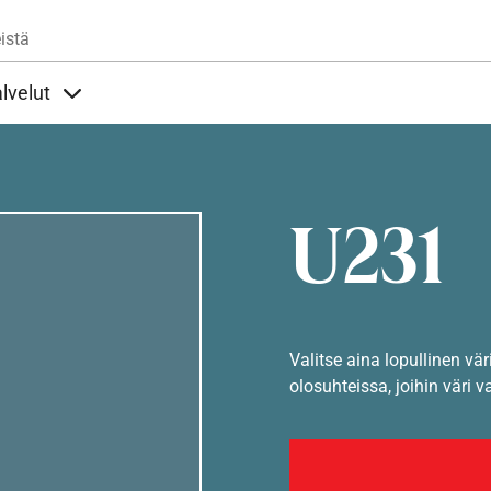
Hyppää pääsisältöön
istä
lvelut
t alla
llöt Ohjeet alla
Sisällöt Palvelut alla
U231
Valitse aina lopullinen vär
olosuhteissa, joihin väri v