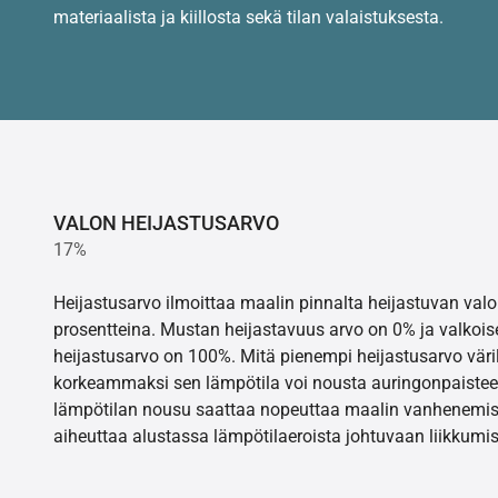
materiaalista ja kiillosta sekä tilan valaistuksesta.
VALON HEIJASTUSARVO
17%
Heijastusarvo ilmoittaa maalin pinnalta heijastuvan va
prosentteina. Mustan heijastavuus arvo on 0% ja valkois
heijastusarvo on 100%. Mitä pienempi heijastusarvo värill
korkeammaksi sen lämpötila voi nousta auringonpaistee
lämpötilan nousu saattaa nopeuttaa maalin vanhenemisr
aiheuttaa alustassa lämpötilaeroista johtuvaan liikkumis