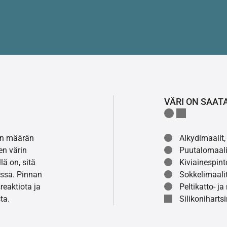
VÄRI ON SAAT
lon määrän
Alkydimaalit, 
en värin
Puutalomaali
ä on, sitä
Kiviainespint
ssa. Pinnan
Sokkelimaalit
eaktiota ja
Peltikatto- ja
ta.
Silikonihartsi