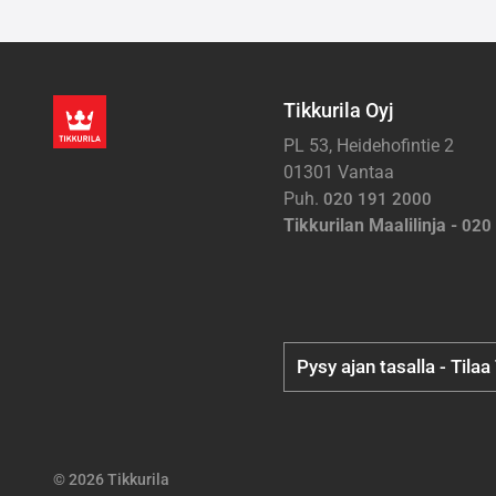
Tikkurila Oyj
PL 53, Heidehofintie 2
01301 Vantaa
Puh.
020 191 2000
Tikkurilan Maalilinja -
020
Pysy ajan tasalla - Tilaa
© 2026 Tikkurila