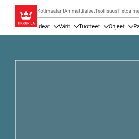
Kotimaalarit
Ammattilaiset
Teollisuus
Tietoa me
Ideat
Värit
Tuotteet
Ohjeet
Pa
Sisällöt Ideat alla
Sisällöt Värit alla
Sisällöt Tuottee
Sisä