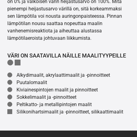
on 0% ja valkoisen värin heijastusarvo on 100%. Mitä
pienempi heijastusarvo värillä on, sitä korkeammaksi
sen lämpötila voi nousta auringonpaisteessa. Pinnan
lämpötilan nousu saattaa nopeuttaa maalin
vanhenemisreaktiota ja aiheuttaa alustassa
lämpötilaeroista johtuvaan liikkumista.
VÄRI ON SAATAVILLA NÄILLE MAALITYYPEILLE
Alkydimaalit, akrylaattimaalit ja -pinnoitteet
Puutalomaalit
Kiviainespintojen maalit ja pinnoitteet
Sokkelimaalit ja -pinnoitteet
Peltikatto- ja metallipintojen maalit
Silikonihartsimaalit ja -pinnoitteet, silikaattimaalit