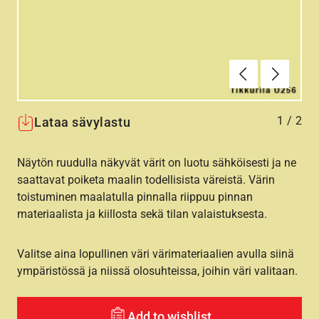
Edellinen
Seuraav
1
/
2
Lataa sävylastu
Näytön ruudulla näkyvät värit on luotu sähköisesti ja ne
saattavat poiketa maalin todellisista väreistä. Värin
toistuminen maalatulla pinnalla riippuu pinnan
materiaalista ja kiillosta sekä tilan valaistuksesta.
Valitse aina lopullinen väri värimateriaalien avulla siinä
ympäristössä ja niissä olosuhteissa, joihin väri valitaan.
Add to wishlist