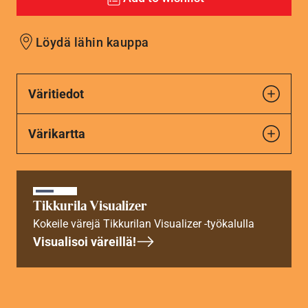
Löydä lähin kauppa
Väritiedot
Värikartta
Tikkurila Visualizer
Kokeile värejä Tikkurilan Visualizer -työkalulla
Visualisoi väreillä!