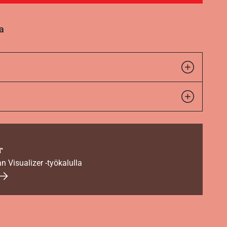
a
r
an Visualizer -työkalulla