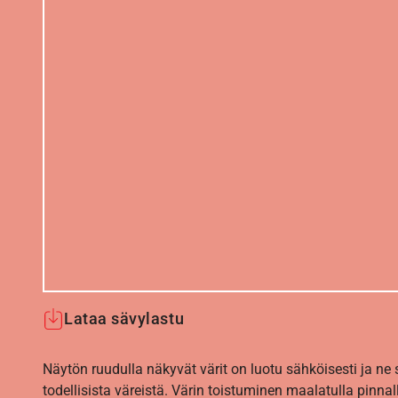
Lataa sävylastu
Näytön ruudulla näkyvät värit on luotu sähköisesti ja ne
todellisista väreistä. Värin toistuminen maalatulla pinnal