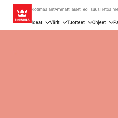
Kotimaalarit
Ammattilaiset
Teollisuus
Tietoa me
Ideat
Värit
Tuotteet
Ohjeet
Pa
Sisällöt Ideat alla
Sisällöt Värit alla
Sisällöt Tuottee
Sisä