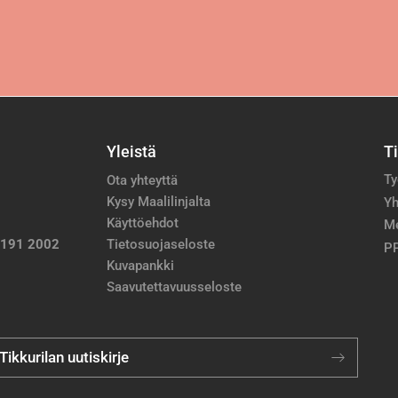
Yleistä
T
Ty
Ota yhteyttä
Kysy Maalilinjalta
Yh
Käyttöehdot
M
 191 2002
Tietosuojaseloste
PP
Kuvapankki
Saavutettavuusseloste
 Tikkurilan uutiskirje