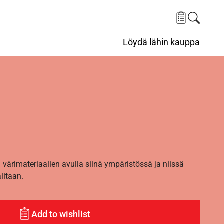
Löydä lähin kauppa
i värimateriaalien avulla siinä ympäristössä ja niissä
alitaan.
Add to wishlist