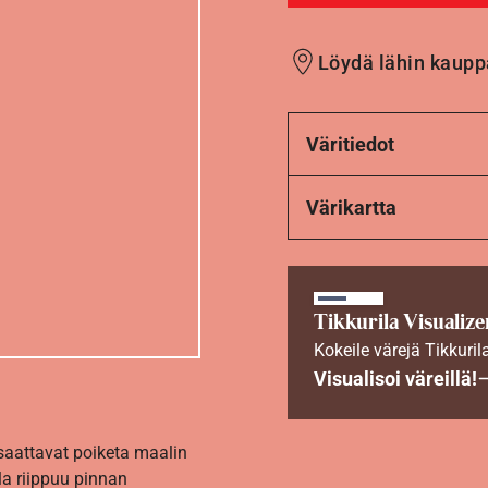
Löydä lähin kaupp
Väritiedot
Värikartta
Tikkurila Visualize
Kokeile värejä Tikkuril
Visualisoi väreillä!
 saattavat poiketa maalin
la riippuu pinnan