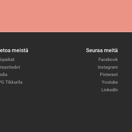
ietoa meistä
Seuraa meitä
öpaikat
Facebook
teystiedot
Instagram
edia
Pinterest
G Tikkurila
Youtube
LinkedIn