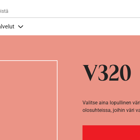
Hyppää pääsisältöön
istä
lvelut
t alla
llöt Ohjeet alla
Sisällöt Palvelut alla
V320
Valitse aina lopullinen vär
olosuhteissa, joihin väri v