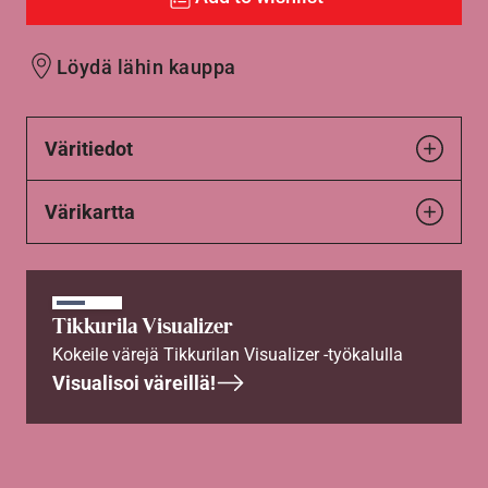
Löydä lähin kauppa
Väritiedot
Värikartta
Tikkurila Visualizer
Kokeile värejä Tikkurilan Visualizer -työkalulla
Visualisoi väreillä!