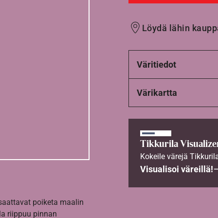
Löydä lähin kaupp
Väritiedot
Värikartta
Tikkurila Visualize
Kokeile värejä Tikkuril
Visualisoi väreillä!
 saattavat poiketa maalin
la riippuu pinnan