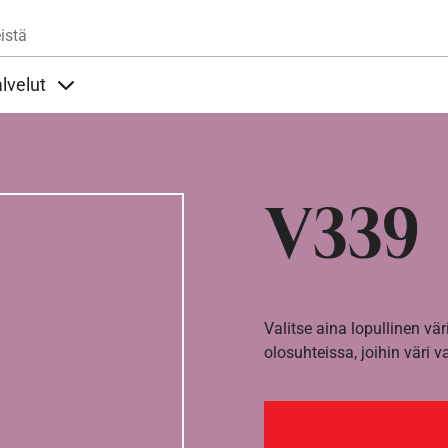
Hyppää pääsisältöön
istä
lvelut
t alla
llöt Ohjeet alla
Sisällöt Palvelut alla
V339
Valitse aina lopullinen vär
olosuhteissa, joihin väri v