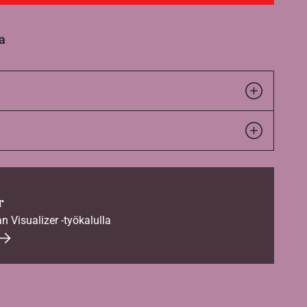
a
r
an Visualizer -työkalulla