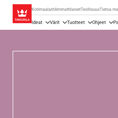
Kotimaalarit
Ammattilaiset
Teollisuus
Tietoa me
Ideat
Värit
Tuotteet
Ohjeet
Pa
Sisällöt Ideat alla
Sisällöt Värit alla
Sisällöt Tuottee
Sisä