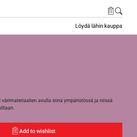
Löydä lähin kauppa
i värimateriaalien avulla siinä ympäristössä ja niissä
alitaan.
Add to wishlist