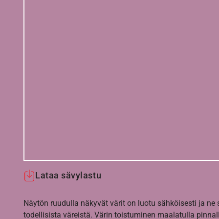
Lataa sävylastu
Näytön ruudulla näkyvät värit on luotu sähköisesti ja ne
todellisista väreistä. Värin toistuminen maalatulla pinnal