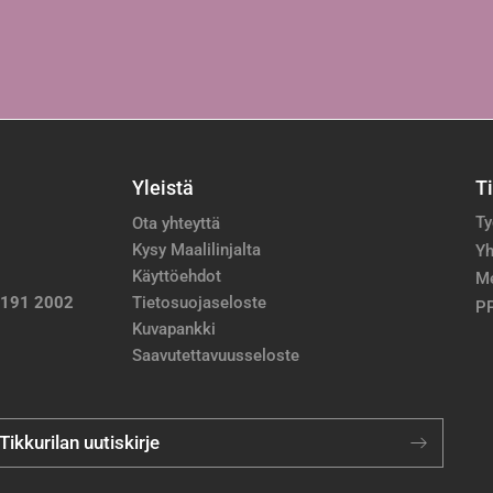
Yleistä
T
Ty
Ota yhteyttä
Kysy Maalilinjalta
Yh
Käyttöehdot
M
 191 2002
Tietosuojaseloste
PP
Kuvapankki
Saavutettavuusseloste
 Tikkurilan uutiskirje