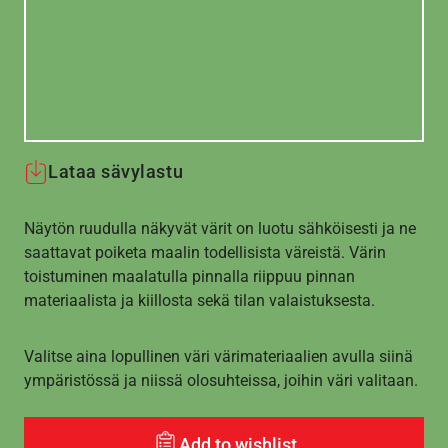
Lataa sävylastu
Näytön ruudulla näkyvät värit on luotu sähköisesti ja ne
saattavat poiketa maalin todellisista väreistä. Värin
toistuminen maalatulla pinnalla riippuu pinnan
materiaalista ja kiillosta sekä tilan valaistuksesta.
Valitse aina lopullinen väri värimateriaalien avulla siinä
ympäristössä ja niissä olosuhteissa, joihin väri valitaan.
Add to wishlist