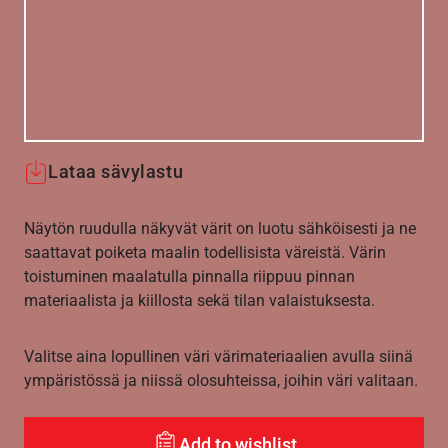
Lataa sävylastu
Näytön ruudulla näkyvät värit on luotu sähköisesti ja ne
saattavat poiketa maalin todellisista väreistä. Värin
toistuminen maalatulla pinnalla riippuu pinnan
materiaalista ja kiillosta sekä tilan valaistuksesta.
Valitse aina lopullinen väri värimateriaalien avulla siinä
ympäristössä ja niissä olosuhteissa, joihin väri valitaan.
Add to wishlist