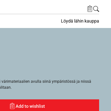
Löydä lähin kauppa
i värimateriaalien avulla siinä ympäristössä ja niissä
alitaan.
Add to wishlist