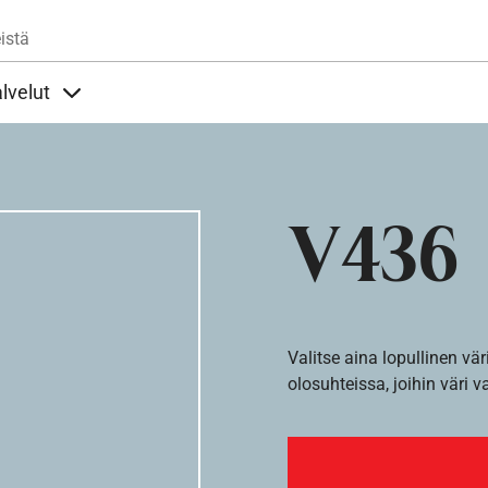
Hyppää pääsisältöön
istä
lvelut
t alla
llöt Ohjeet alla
Sisällöt Palvelut alla
V436
Valitse aina lopullinen vär
olosuhteissa, joihin väri v