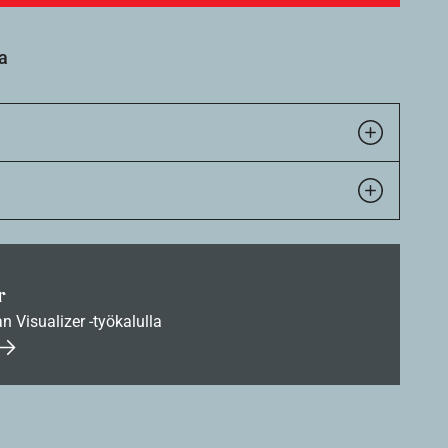
a
r
an Visualizer -työkalulla