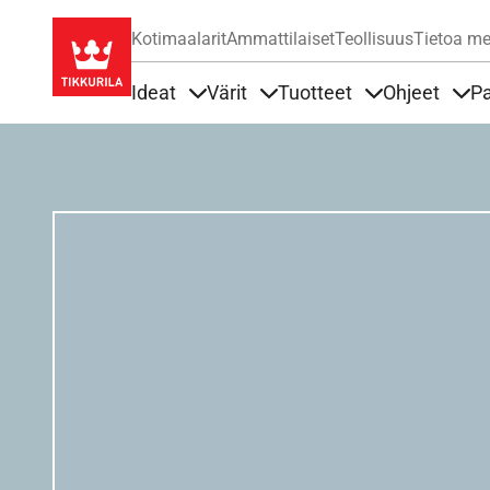
Kotimaalarit
Ammattilaiset
Teollisuus
Tietoa me
Ideat
Värit
Tuotteet
Ohjeet
Pa
Sisällöt Ideat alla
Sisällöt Värit alla
Sisällöt Tuottee
Sisä