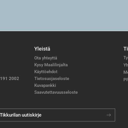
Yleistä
T
Ty
Ota yhteyttä
Kysy Maalilinjalta
Yh
Käyttöehdot
M
 191 2002
Tietosuojaseloste
PP
Kuvapankki
Saavutettavuusseloste
 Tikkurilan uutiskirje