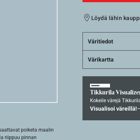
Löydä lähin kaupp
Väritiedot
Värikartta
Tikkurila Visualize
Kokeile värejä Tikkuril
Visualisoi väreillä!
 saattavat poiketa maalin
la riippuu pinnan