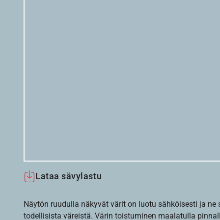
Lataa sävylastu
Näytön ruudulla näkyvät värit on luotu sähköisesti ja ne
todellisista väreistä. Värin toistuminen maalatulla pinnal