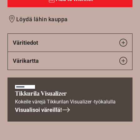
Löydä lähin kauppa
Väritiedot
Värikartta
Tikkurila Visualizer
Kokeile värejä Tikkurilan Visualizer -työkalulla
Visualisoi väreillä!