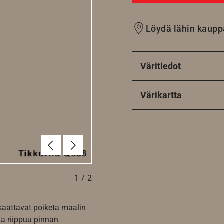
Löydä lähin kaupp
Väritiedot
Värikartta
Edellinen
Seuraava
1
/
2
 saattavat poiketa maalin
la riippuu pinnan