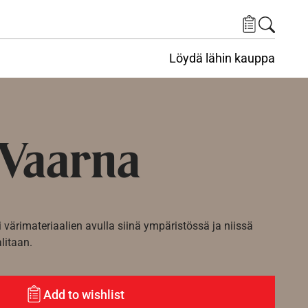
Löydä lähin kauppa
Vaarna
i värimateriaalien avulla siinä ympäristössä ja niissä
alitaan.
Add to wishlist