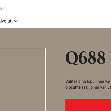
Hyppää pääsisältöön
istä
lvelut
t alla
llöt Ohjeet alla
Sisällöt Palvelut alla
Q688 
Valitse aina lopullinen vär
olosuhteissa, joihin väri v