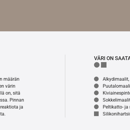
VÄRI ON SAAT
lon määrän
Alkydimaalit, 
en värin
Puutalomaali
ä on, sitä
Kiviainespint
ssa. Pinnan
Sokkelimaalit
eaktiota ja
Peltikatto- ja
ta.
Silikonihartsi