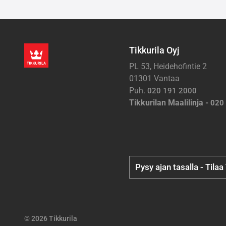
Tikkurila Oyj
PL 53, Heidehofintie 2
01301 Vantaa
Puh.
020 191 2000
Tikkurilan Maalilinja -
020
Pysy ajan tasalla - Tilaa
© 2026 Tikkurila