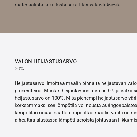
materiaalista ja kiillosta sekä tilan valaistuksesta.
VALON HEIJASTUSARVO
30%
Heijastusarvo ilmoittaa maalin pinnalta heijastuvan va
prosentteina. Mustan heijastavuus arvo on 0% ja valkois
heijastusarvo on 100%. Mitä pienempi heijastusarvo värill
korkeammaksi sen lämpötila voi nousta auringonpaistee
lämpötilan nousu saattaa nopeuttaa maalin vanhenemisr
aiheuttaa alustassa lämpötilaeroista johtuvaan liikkumis