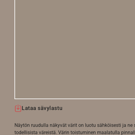
Lataa sävylastu
Näytön ruudulla näkyvät värit on luotu sähköisesti ja ne
todellisista väreistä. Värin toistuminen maalatulla pinnal