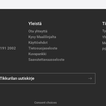
Yleistä
T
Ty
Ota yhteyttä
Kysy Maalilinjalta
Yh
Käyttöehdot
M
 191 2002
Tietosuojaseloste
PP
Kuvapankki
Saavutettavuusseloste
 Tikkurilan uutiskirje
Consent choices