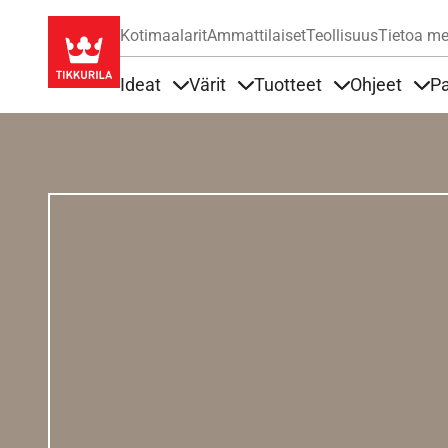
Kotimaalarit
Ammattilaiset
Teollisuus
Tietoa me
Ideat
Värit
Tuotteet
Ohjeet
Pa
Sisällöt Ideat alla
Sisällöt Värit alla
Sisällöt Tuottee
Sisä