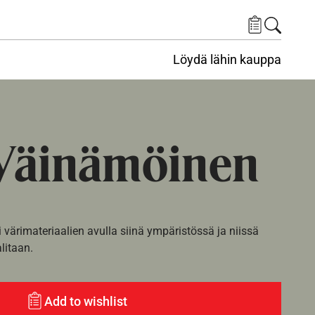
Löydä lähin kauppa
Väinämöinen
i värimateriaalien avulla siinä ympäristössä ja niissä
alitaan.
Add to wishlist