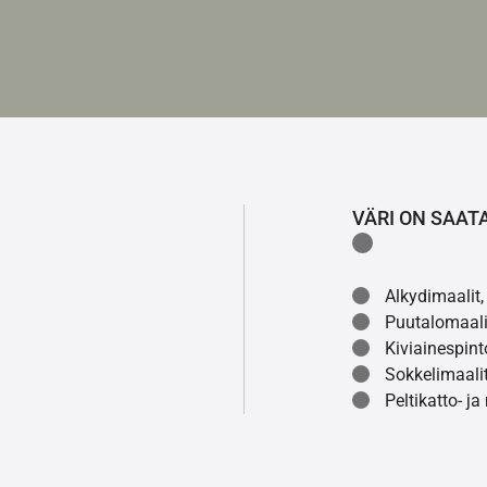
VÄRI ON SAAT
Alkydimaalit, 
Puutalomaali
Kiviainespint
Sokkelimaalit
Peltikatto- ja