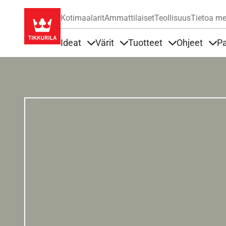
Kotimaalarit
Ammattilaiset
Teollisuus
Tietoa me
Ideat
Värit
Tuotteet
Ohjeet
Pa
Sisällöt Ideat alla
Sisällöt Värit alla
Sisällöt Tuottee
Sisä