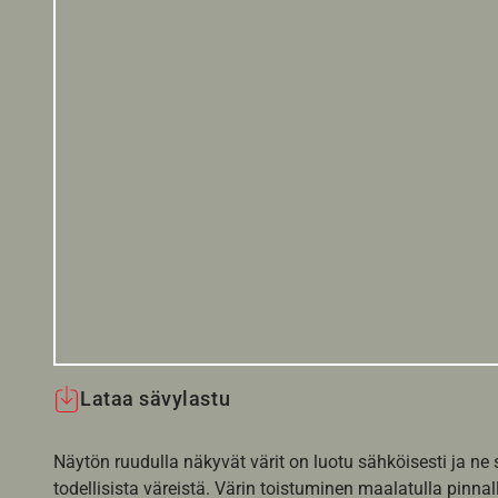
Lataa sävylastu
Näytön ruudulla näkyvät värit on luotu sähköisesti ja ne
todellisista väreistä. Värin toistuminen maalatulla pinnal