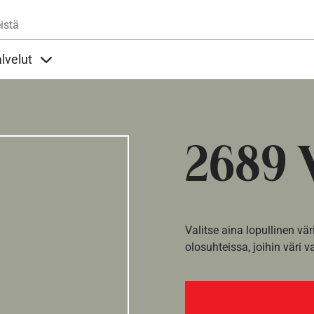
Hyppää pääsisältöön
istä
lvelut
t alla
llöt Ohjeet alla
Sisällöt Palvelut alla
2689 
Valitse aina lopullinen vär
olosuhteissa, joihin väri v