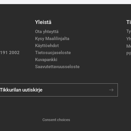
Yleistä
T
Ty
Ota yhteyttä
Kysy Maalilinjalta
Yh
Käyttöehdot
M
 191 2002
Tietosuojaseloste
PP
Kuvapankki
Saavutettavuusseloste
 Tikkurilan uutiskirje
Consent choices