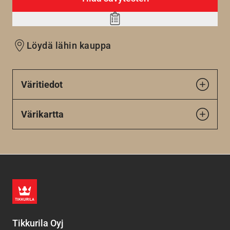
Add
to
Löydä lähin kauppa
wishlist
Väritiedot
Värikartta
Tikkurila Oyj