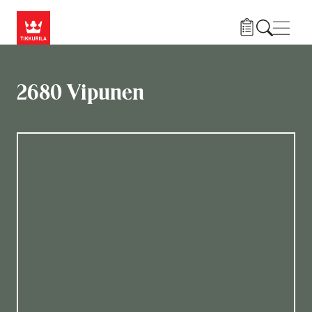
Hyppää pääsisältöön
Navig
2680 Vipunen