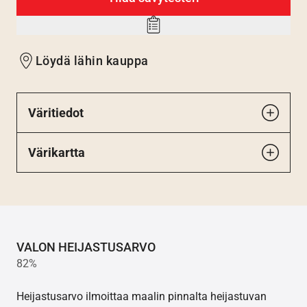
Add
to
Löydä lähin kauppa
wishlist
Väritiedot
Värikartta
VALON HEIJASTUSARVO
82%
Heijastusarvo ilmoittaa maalin pinnalta heijastuvan