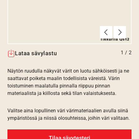
Edellinen
Seuraav
1
/
2
Lataa sävylastu
Näytön ruudulla näkyvät värit on luotu sähköisesti ja ne
saattavat poiketa maalin todellisista väreistä. Värin
toistuminen maalatulla pinnalla riippuu pinnan
materiaalista ja kiillosta sekä tilan valaistuksesta.
Valitse aina lopullinen väri värimateriaalien avulla siinä
ympäristössä ja niissä olosuhteissa, joihin väri valitaan.
Tilaa sävytesteri