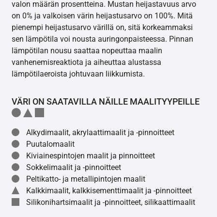
valon määrän prosentteina. Mustan heijastavuus arvo
on 0% ja valkoisen värin heijastusarvo on 100%. Mitä
pienempi heijastusarvo värillä on, sitä korkeammaksi
sen lämpötila voi nousta auringonpaisteessa. Pinnan
lämpötilan nousu saattaa nopeuttaa maalin
vanhenemisreaktiota ja aiheuttaa alustassa
lämpötilaeroista johtuvaan liikkumista.
VÄRI ON SAATAVILLA NÄILLE MAALITYYPEILLE
Alkydimaalit, akrylaattimaalit ja -pinnoitteet
Puutalomaalit
Kiviainespintojen maalit ja pinnoitteet
Sokkelimaalit ja -pinnoitteet
Peltikatto- ja metallipintojen maalit
Kalkkimaalit, kalkkisementtimaalit ja -pinnoitteet
Silikonihartsimaalit ja -pinnoitteet, silikaattimaalit