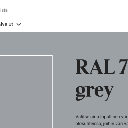
Hyppää pääsisältöön
istä
lvelut
t alla
llöt Ohjeet alla
Sisällöt Palvelut alla
RAL 
grey
Valitse aina lopullinen vär
olosuhteissa, joihin väri v