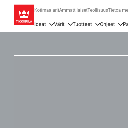
Kotimaalarit
Ammattilaiset
Teollisuus
Tietoa me
Ideat
Värit
Tuotteet
Ohjeet
Pa
Sisällöt Ideat alla
Sisällöt Värit alla
Sisällöt Tuottee
Sisä