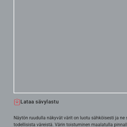
Lataa sävylastu
Näytön ruudulla näkyvät värit on luotu sähköisesti ja ne
todellisista väreistä. Värin toistuminen maalatulla pinnal