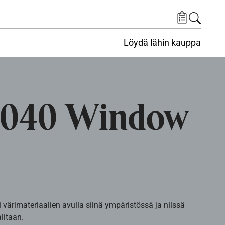
Löydä lähin kauppa
7040 Window
i värimateriaalien avulla siinä ympäristössä ja niissä
alitaan.