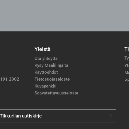
Yleistä
T
Ty
Ota yhteyttä
Kysy Maalilinjalta
Yh
Käyttöehdot
M
 191 2002
Tietosuojaseloste
PP
Kuvapankki
Saavutettavuusseloste
 Tikkurilan uutiskirje