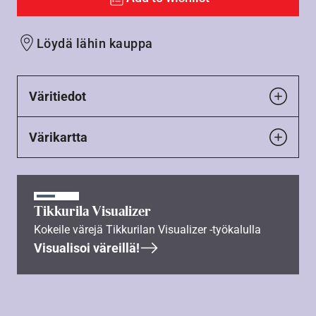
Löydä lähin kauppa
Väritiedot
Värikartta
Tikkurila Visualizer
Kokeile värejä Tikkurilan Visualizer -työkalulla
Visualisoi väreillä!