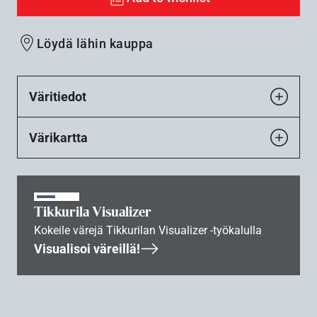
Löydä lähin kauppa
Väritiedot
Värikartta
Tikkurila Visualizer
Kokeile värejä Tikkurilan Visualizer -työkalulla
Visualisoi väreillä!