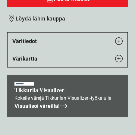
Löydä lähin kauppa
Väritiedot
Värikartta
Tikkurila Visualizer
Kokeile värejä Tikkurilan Visualizer -työkalulla
Visualisoi väreillä!