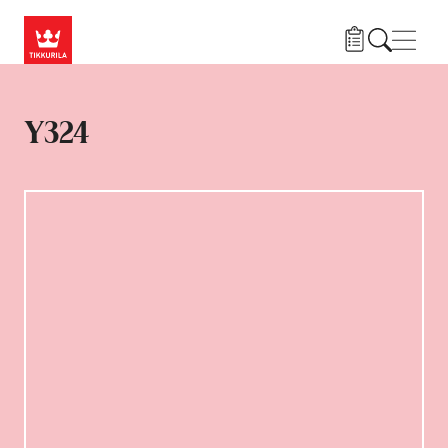
Hyppää pääsisältöön
Navig
Y324