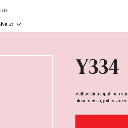
Hyppää pääsisältöön
istä
lvelut
t alla
llöt Ohjeet alla
Sisällöt Palvelut alla
Y334
Valitse aina lopullinen vär
olosuhteissa, joihin väri v