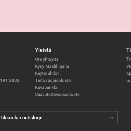
Yleistä
T
Ty
Ota yhteyttä
Kysy Maalilinjalta
Yh
Käyttöehdot
M
 191 2002
Tietosuojaseloste
PP
Kuvapankki
Saavutettavuusseloste
 Tikkurilan uutiskirje