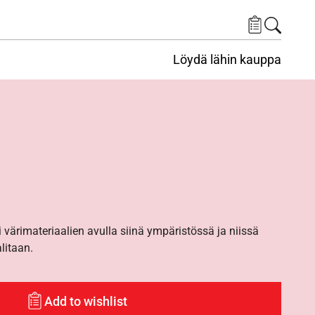
Löydä lähin kauppa
i värimateriaalien avulla siinä ympäristössä ja niissä
alitaan.
Add to wishlist