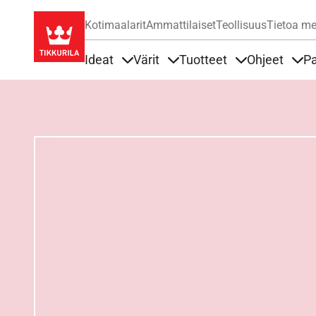
Kotimaalarit
Ammattilaiset
Teollisuus
Tietoa me
Ideat
Värit
Tuotteet
Ohjeet
Pa
Sisällöt Ideat alla
Sisällöt Värit alla
Sisällöt Tuottee
Sisä