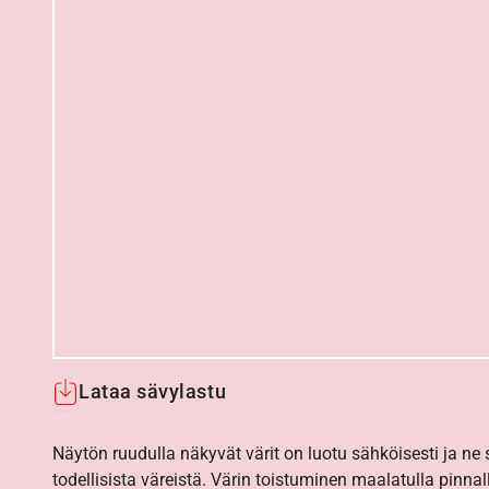
Lataa sävylastu
Näytön ruudulla näkyvät värit on luotu sähköisesti ja ne
todellisista väreistä. Värin toistuminen maalatulla pinnal