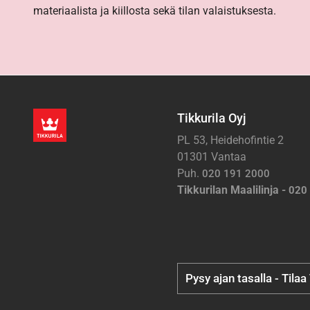
materiaalista ja kiillosta sekä tilan valaistuksesta.
Tikkurila Oyj
PL 53, Heidehofintie 2
01301 Vantaa
Puh.
020 191 2000
Tikkurilan Maalilinja -
020
Pysy ajan tasalla - Tilaa