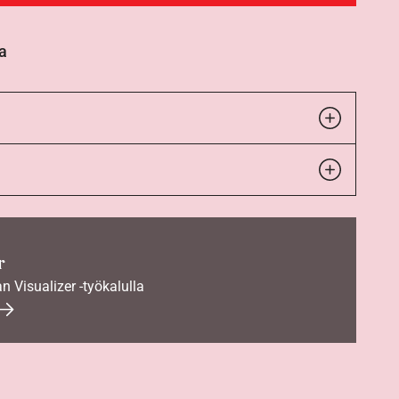
a
r
an Visualizer -työkalulla