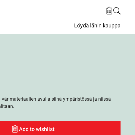
Löydä lähin kauppa
i värimateriaalien avulla siinä ympäristössä ja niissä
alitaan.
Add to wishlist