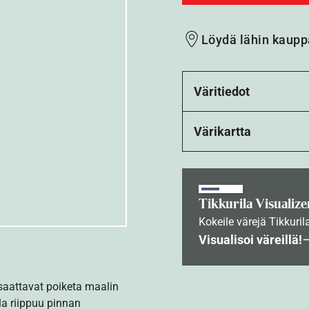
Löydä lähin kaupp
Väritiedot
Värikartta
Tikkurila Visualize
Kokeile värejä Tikkuril
Visualisoi väreillä!
 saattavat poiketa maalin
la riippuu pinnan