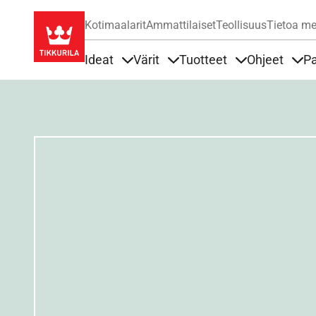
Kotimaalarit
Ammattilaiset
Teollisuus
Tietoa me
Ideat
Värit
Tuotteet
Ohjeet
Pa
Sisällöt Ideat alla
Sisällöt Värit alla
Sisällöt Tuottee
Sisä