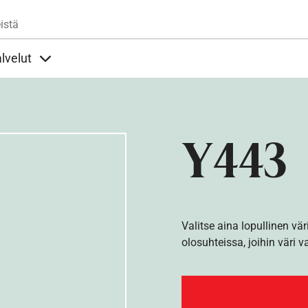
Hyppää pääsisältöön
istä
lvelut
t alla
llöt Ohjeet alla
Sisällöt Palvelut alla
Y443
Valitse aina lopullinen vär
olosuhteissa, joihin väri v