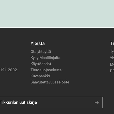
Yleistä
T
Ty
Ota yhteyttä
Kysy Maalilinjalta
Yh
Käyttöehdot
M
 191 2002
Tietosuojaseloste
PP
Kuvapankki
Saavutettavuusseloste
 Tikkurilan uutiskirje