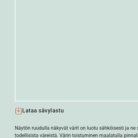
Lataa sävylastu
Näytön ruudulla näkyvät värit on luotu sähköisesti ja ne
todellisista väreistä. Värin toistuminen maalatulla pinnal