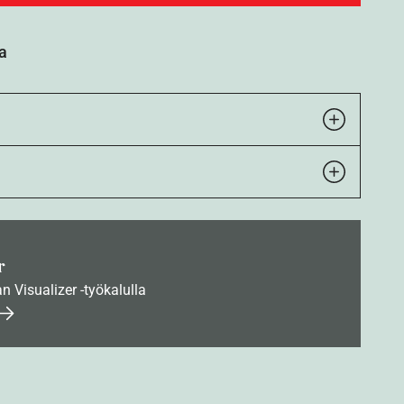
a
r
an Visualizer -työkalulla