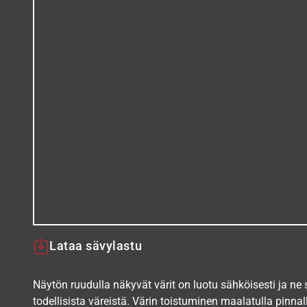
Lataa sävylastu
Näytön ruudulla näkyvät värit on luotu sähköisesti ja ne
todellisista väreistä. Värin toistuminen maalatulla pinnal