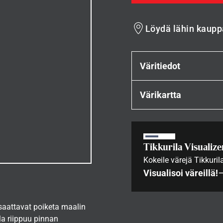
Löydä lähin kaupp
Väritiedot
Värikartta
Tikkurila Visualize
Kokeile värejä Tikkuril
Visualisoi väreillä!
 saattavat poiketa maalin
la riippuu pinnan