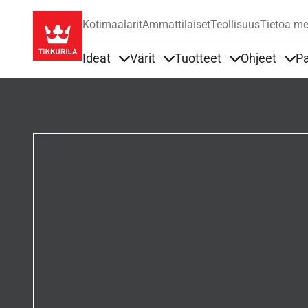
Kotimaalarit
Ammattilaiset
Teollisuus
Tietoa me
Ideat
Värit
Tuotteet
Ohjeet
Pa
Sisällöt Ideat alla
Sisällöt Värit alla
Sisällöt Tuottee
Sisä