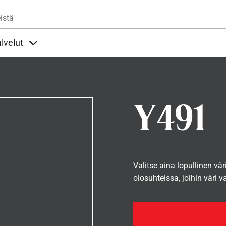
Hyppää pääsisältöön
istä
lvelut
t alla
llöt Ohjeet alla
Sisällöt Palvelut alla
Y491
Valitse aina lopullinen vär
olosuhteissa, joihin väri v