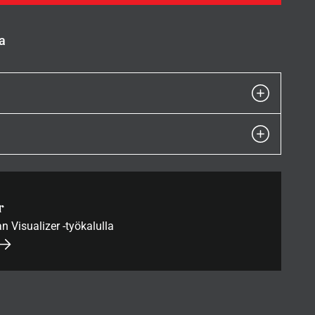
a
r
an Visualizer -työkalulla