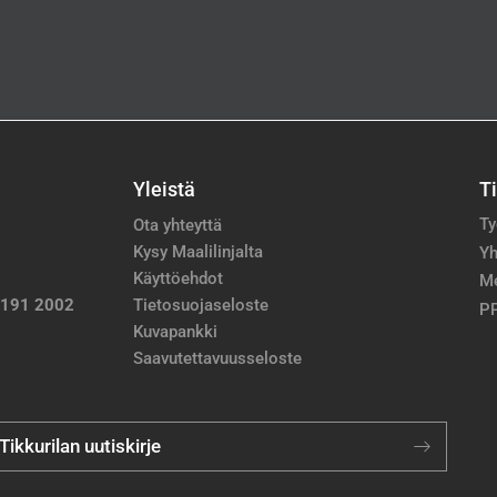
Yleistä
T
Ty
Ota yhteyttä
Kysy Maalilinjalta
Yh
Käyttöehdot
M
 191 2002
Tietosuojaseloste
PP
Kuvapankki
Saavutettavuusseloste
 Tikkurilan uutiskirje