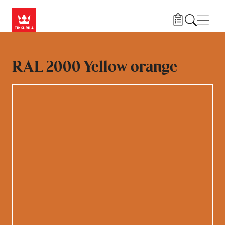
Hyppää pääsisältöön
Navig
RAL 2000 Yellow orange