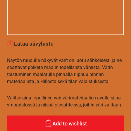
Lataa sävylastu
Näytön ruudulla näkyvät värit on luotu sähköisesti ja ne
saattavat poiketa maalin todellisista väreistä. Värin
toistuminen maalatulla pinnalla riippuu pinnan
materiaalista ja kiillosta sekä tilan valaistuksesta.
Valitse aina lopullinen väri värimateriaalien avulla siinä
ympäristössä ja niissä olosuhteissa, joihin väri valitaan.
Add to wishlist