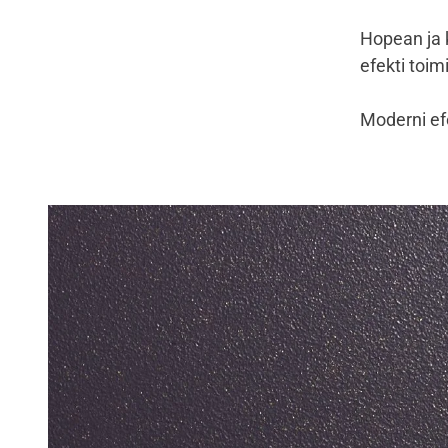
Hopean ja k
efekti toim
Moderni efe