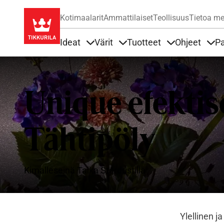
Kotimaalarit
Ammattilaiset
Teollisuus
Tietoa me
Ideat
Värit
Tuotteet
Ohjeet
Pa
Sisällöt Ideat alla
Sisällöt Värit alla
Sisällöt Tuottee
Sisä
Unique efektise
Tähtipöly
Kimalleseinä Taika Stardustilla
Ylellinen j