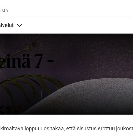
Hyppää pääsisältöön
istä
lvelut
t alla
llöt Ohjeet alla
Sisällöt Palvelut alla
inä 7 -
a kimaltava lopputulos takaa, että sisustus erottuu joukos