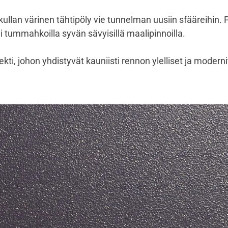
ullan värinen tähtipöly vie tunnelman uusiin sfääreihin. 
ii tummahkoilla syvän sävyisillä maalipinnoilla.
kti, johon yhdistyvät kauniisti rennon ylelliset ja moderni