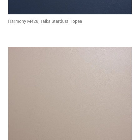
Harmony M428, Taika Stardust Hopea