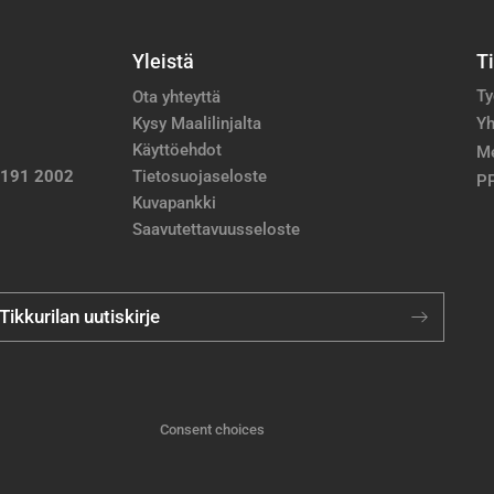
Yleistä
T
Ty
Ota yhteyttä
Kysy Maalilinjalta
Yh
Käyttöehdot
M
 191 2002
Tietosuojaseloste
PP
Kuvapankki
Saavutettavuusseloste
 Tikkurilan uutiskirje
Consent choices