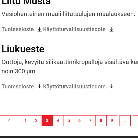
Liitu Musta
Vesiohenteinen maali liitutaulujen maalaukseen.
Tuoteseloste
Käyttöturvallisuustiedote
Liukueste
Onttoja, kevyitä silikaattimikropalloja sisältävä
noin 300 µm.
Tuoteseloste
Käyttöturvallisuustiedote
‹ Previous
1
2
3
4
5
6
7
8
9
…
N
nen sivu
Edellinen sivu