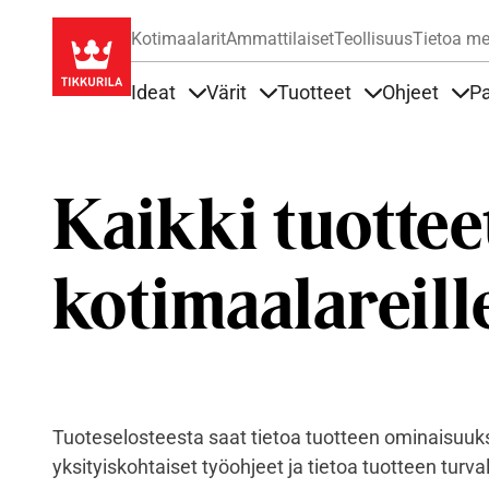
Kotimaalarit
Ammattilaiset
Teollisuus
Tietoa me
Ideat
Värit
Tuotteet
Ohjeet
Pa
Sisällöt Ideat alla
Sisällöt Värit alla
Sisällöt Tuottee
Sisä
Kaikki tuottee
kotimaalareill
Tuoteselosteesta saat tietoa tuotteen ominaisuuksi
yksityiskohtaiset työohjeet ja tietoa tuotteen turv