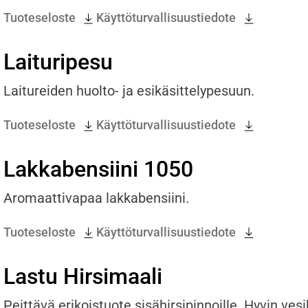
Tuoteseloste
Käyttöturvallisuustiedote
Laituripesu
Laitureiden huolto- ja esikäsittelypesuun.
Tuoteseloste
Käyttöturvallisuustiedote
Lakkabensiini 1050
Aromaattivapaa lakkabensiini.
Tuoteseloste
Käyttöturvallisuustiedote
Lastu Hirsimaali
Peittävä erikoistuote sisähirsipinnoille. Hyvin ve