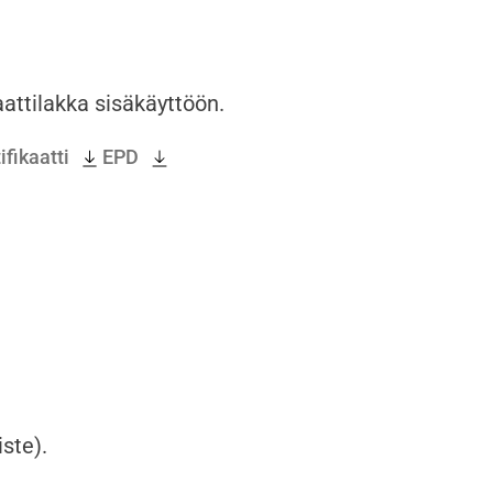
attilakka sisäkäyttöön.
fikaatti
EPD
ste).