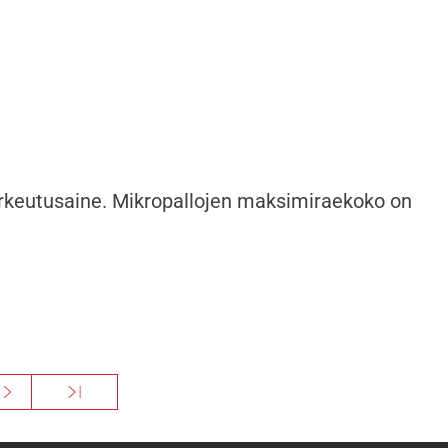
 karkeutusaine. Mikropallojen maksimiraekoko on
ext ›
Viimeinen »
Seuraava sivu
Viimeinen sivu