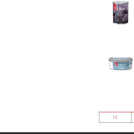
Sivutus
« Ensimmäinen
Ensimmäi