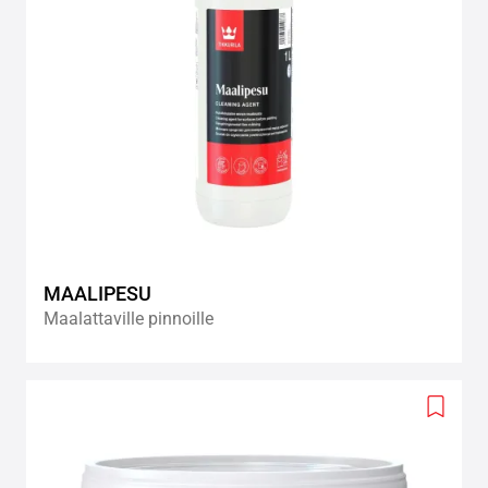
MAALIPESU
Maalattaville pinnoille
Add
to
wishlis