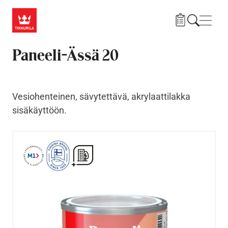
Hyppää pääsisältöön
Navig
Paneeli-Ässä 20
Vesiohenteinen, sävytettävä, akrylaattilakka
sisäkäyttöön.