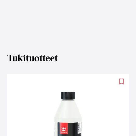
Tukituotteet
Add
to
wishlis