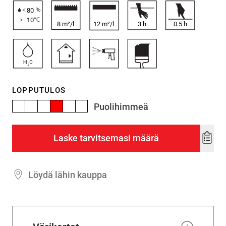
80
10
8 m²/l
12 m²/l
3
h
0.5
h
LOPPUTULOS
Puolihimmeä
Laske tarvitsemasi määrä
Add
to
wishl
Löydä lähin kauppa