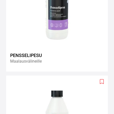
PENSSELIPESU
Maalausvälineille
Add
to
wishlis