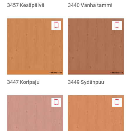
3457 Kesäpäivä
3440 Vanha tammi
Add
Add
to
to
wishlist
wishlis
3447 Koripaju
3449 Sydänpuu
Add
Add
to
to
wishlist
wishlis