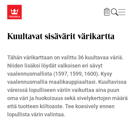
Hyppää pääsisältöön
Navig
Kuultavat sisävärit värikartta
Tähän värikarttaan on valittu 36 kuultavaa väriä.
Niiden lisäksi löydät valkoisen eri sävyt
vaalennusmallista (1597, 1599, 1600). Kysy
vaalennusmallia maalikauppiaaltasi. Kuultavissa
väreissä lopulliseen väriin vaikuttaa aina puun
oma väri ja huokoisuus sekä sivelykertojen määrä
että tuotteen kiiltoaste. Tee koesively ennen
lopullista värin valintaa.