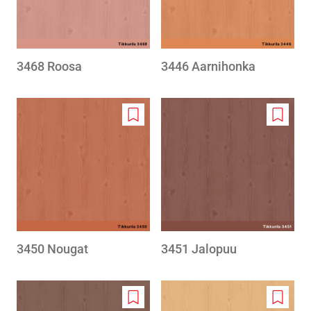
3468 Roosa
3446 Aarnihonka
Add
Add
to
to
wishlist
wishlis
3450 Nougat
3451 Jalopuu
Add
Add