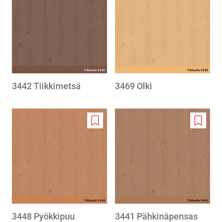
to
to
wishlist
wishlis
3442 Tiikkimetsä
3469 Olki
Add
Add
to
to
wishlist
wishlis
3448 Pyökkipuu
3441 Pähkinäpensas