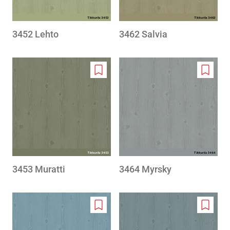
3452 Lehto
3462 Salvia
Add
Add
to
to
wishlist
wishlis
3453 Muratti
3464 Myrsky
Add
Add
to
to