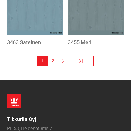
wishlist
wishlis
3463 Sateinen
3455 Meri
Sivutus
1
2
››
Viimeinen »
Seuraava sivu
Viimeinen sivu
Tikkurila Oyj
PL 53, Heidehofintie 2