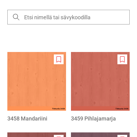
Add
Add
to
to
wishlist
wishlis
3458 Mandariini
3459 Pihlajamarja