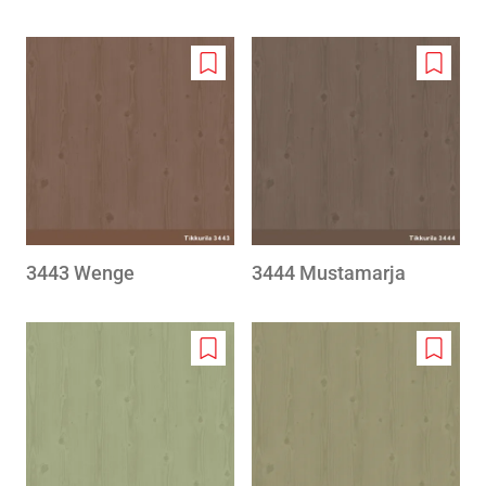
Add
Add
to
to
wishlist
wishlis
3443 Wenge
3444 Mustamarja
Add
Add
to
to
wishlist
wishlis