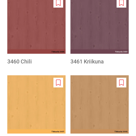
Add
Add
to
to
wishlist
wishlis
3460 Chili
3461 Kriikuna
Add
Add
to
to
wishlist
wishlis