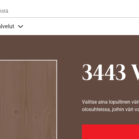
Hyppää pääsisältöön
istä
lvelut
t alla
llöt Ohjeet alla
Sisällöt Palvelut alla
3443 
Valitse aina lopullinen vär
olosuhteissa, joihin väri v