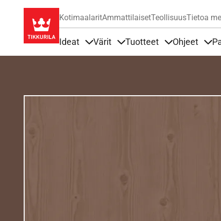
Kotimaalarit
Ammattilaiset
Teollisuus
Tietoa me
Ideat
Värit
Tuotteet
Ohjeet
Pa
Sisällöt Ideat alla
Sisällöt Värit alla
Sisällöt Tuottee
Sisä