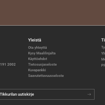
Yleistä
T
Ty
Ota yhteyttä
Kysy Maalilinjalta
Yh
Käyttöehdot
M
 191 2002
Tietosuojaseloste
PP
Kuvapankki
Saavutettavuusseloste
 Tikkurilan uutiskirje