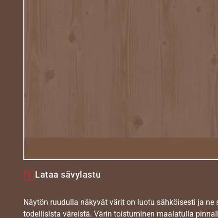
Lataa sävylastu
Näytön ruudulla näkyvät värit on luotu sähköisesti ja ne
todellisista väreistä. Värin toistuminen maalatulla pinnal