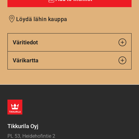
Löydä lähin kauppa
Väritiedot
Värikartta
Tikkurila Oyj
PL 53, Heidehofintie 2