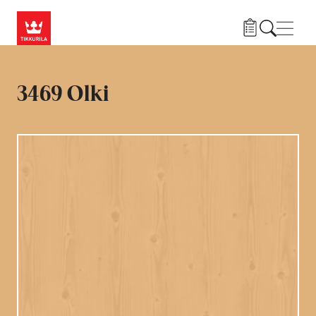
Hyppää pääsisältöön
Navig
3469 Olki