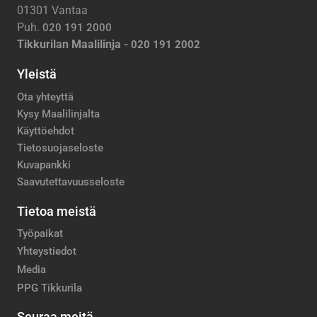
01301 Vantaa
Puh.
020 191 2000
Tikkurilan Maalilinja -
020 191 2002
Yleistä
Ota yhteyttä
Kysy Maalilinjalta
Käyttöehdot
Tietosuojaseloste
Kuvapankki
Saavutettavuusseloste
Tietoa meistä
Työpaikat
Yhteystiedot
Media
PPG Tikkurila
Seuraa meitä