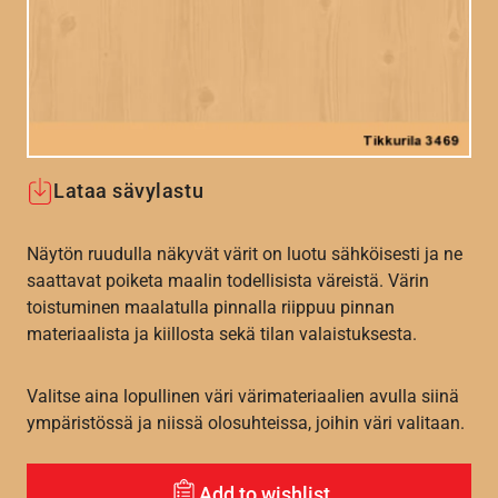
Lataa sävylastu
Näytön ruudulla näkyvät värit on luotu sähköisesti ja ne
saattavat poiketa maalin todellisista väreistä. Värin
toistuminen maalatulla pinnalla riippuu pinnan
materiaalista ja kiillosta sekä tilan valaistuksesta.
Valitse aina lopullinen väri värimateriaalien avulla siinä
ympäristössä ja niissä olosuhteissa, joihin väri valitaan.
Add to wishlist