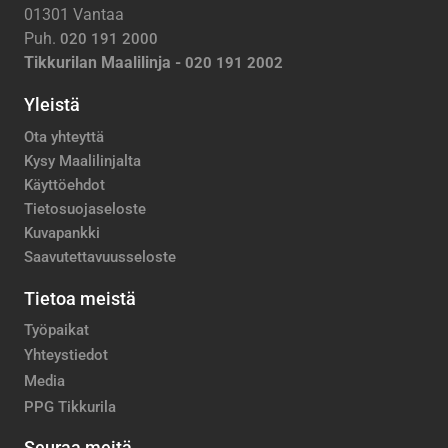
01301 Vantaa
Puh.
020 191 2000
Tikkurilan Maalilinja -
020 191 2002
Yleistä
Ota yhteyttä
Kysy Maalilinjalta
Käyttöehdot
Tietosuojaseloste
Kuvapankki
Saavutettavuusseloste
Tietoa meistä
Työpaikat
Yhteystiedot
Media
PPG Tikkurila
Seuraa meitä