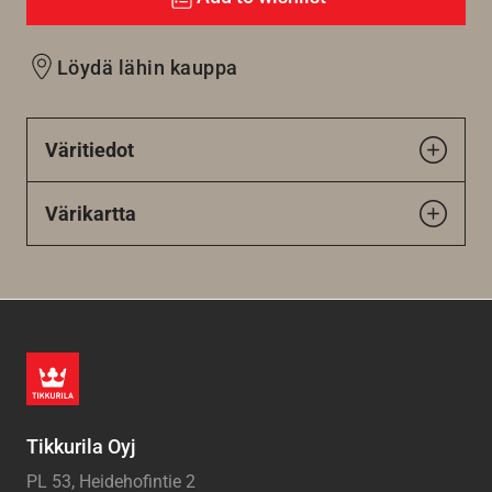
Löydä lähin kauppa
Väritiedot
Värikartta
Tikkurila Oyj
PL 53, Heidehofintie 2