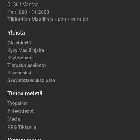
01301 Vantaa
Puh.
020 191 2000
Tikkurilan Maalilinja -
020 191 2002
Yleistä
Ota yhteyttä
Kysy Maalilinjalta
Käyttöehdot
Tietosuojaseloste
Kuvapankki
Saavutettavuusseloste
Tietoa meistä
Työpaikat
Yhteystiedot
Media
PPG Tikkurila
Seuraa meitä