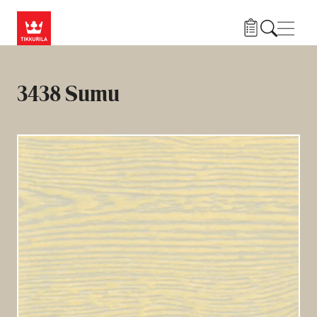
Hyppää pääsisältöön
Navig
3438 Sumu