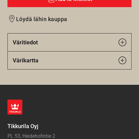
Löydä lähin kauppa
Väritiedot
Värikartta
Tikkurila Oyj
PL 53, Heidehofintie 2