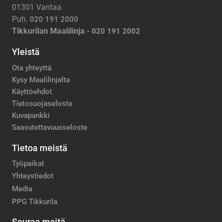
01301 Vantaa
Puh.
020 191 2000
Tikkurilan Maalilinja -
020 191 2002
Yleistä
Ota yhteyttä
Kysy Maalilinjalta
Käyttöehdot
Tietosuojaseloste
Kuvapankki
Saavutettavuusseloste
Tietoa meistä
Työpaikat
Yhteystiedot
Media
PPG Tikkurila
Seuraa meitä