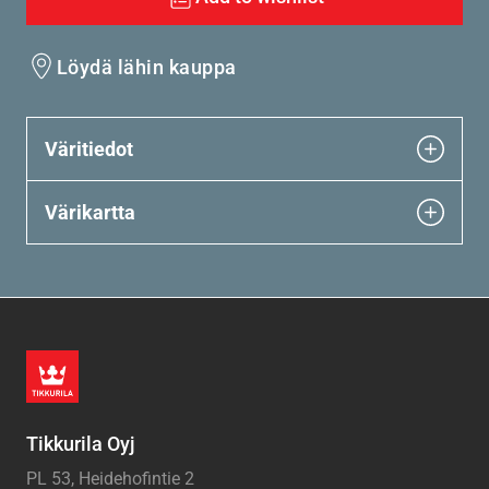
Löydä lähin kauppa
Väritiedot
Värikartta
Tikkurila Oyj
PL 53, Heidehofintie 2