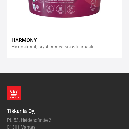
HARMONY
Hienostunut, täyshimmeä sisustusmaali
Tikkurila Oyj
PL 53, Heidehofintie 2
01301 Vantaa