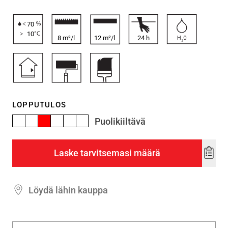
70
10
8 m²/l
12 m²/l
24
h
LOPPUTULOS
Puolikiiltävä
Laske tarvitsemasi määrä
Add
to
wishl
Löydä lähin kauppa