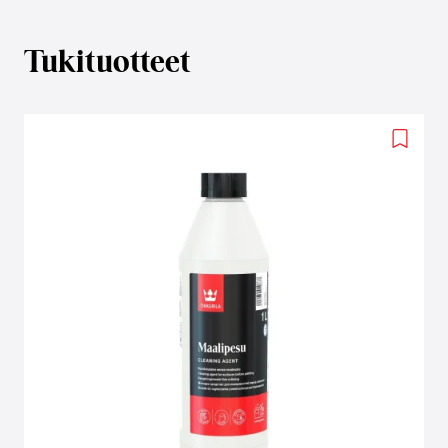
Tukituotteet
Add
to
wishlis