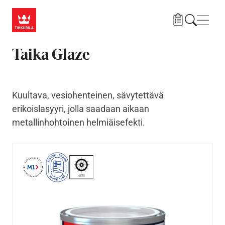
Hyppää pääsisältöön
Navig
Taika Glaze
Kuultava, vesiohenteinen, sävytettävä
erikoislasyyri, jolla saadaan aikaan
metallinhohtoinen helmiäisefekti.