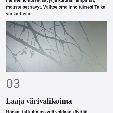
helmenhohtoiset sävyt ja kultaan lämpimät,
mausteiset sävyt. Valitse oma innoituksesi Taika-
värikartasta.
03
Laaja värivalikoima
Hopea- tai kultalasyyriä voidaan käyttää