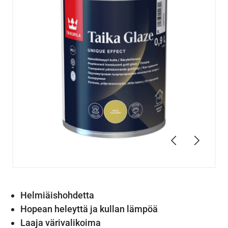
Edellinen
Seuraav
Helmiäishohdetta
Hopean heleyttä ja kullan lämpöä
Laaja värivalikoima