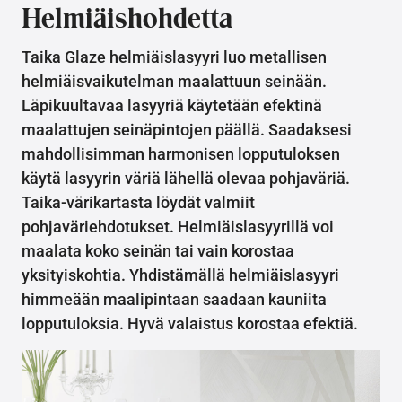
Helmiäishohdetta
Taika Glaze helmiäislasyyri luo metallisen
helmiäisvaikutelman maalattuun seinään.
Läpikuultavaa lasyyriä käytetään efektinä
maalattujen seinäpintojen päällä. Saadaksesi
mahdollisimman harmonisen lopputuloksen
käytä lasyyrin väriä lähellä olevaa pohjaväriä.
Taika-värikartasta löydät valmiit
pohjaväriehdotukset. Helmiäislasyyrillä voi
maalata koko seinän tai vain korostaa
yksityiskohtia. Yhdistämällä helmiäislasyyri
himmeään maalipintaan saadaan kauniita
lopputuloksia. Hyvä valaistus korostaa efektiä.