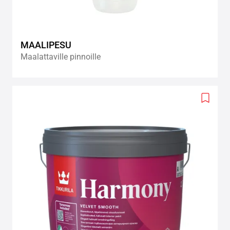
MAALIPESU
Maalattaville pinnoille
Add
to
wishlis