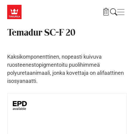
Hyppää pääsisältöön
Navig
Temadur SC-F 20
Kaksikomponenttinen, nopeasti kuivuva
ruosteenestopigmentoitu puolihimmeä
polyuretaanimaali, jonka kovettaja on alifaattinen
isosyanaatti.