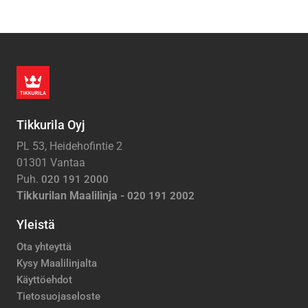
Tikkurila Oyj
PL 53, Heidehofintie 2
01301 Vantaa
Puh.
020 191 2000
Tikkurilan Maalilinja -
020 191 2002
Yleistä
Ota yhteyttä
Kysy Maalilinjalta
Käyttöehdot
Tietosuojaseloste