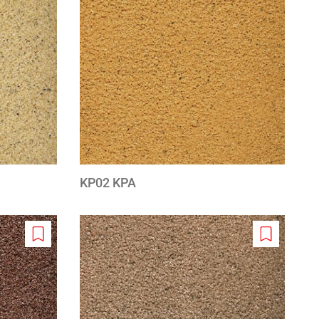
to
to
wishlist
wishlist
KP02 KPA
Add
Add
to
to
wishlist
wishlist