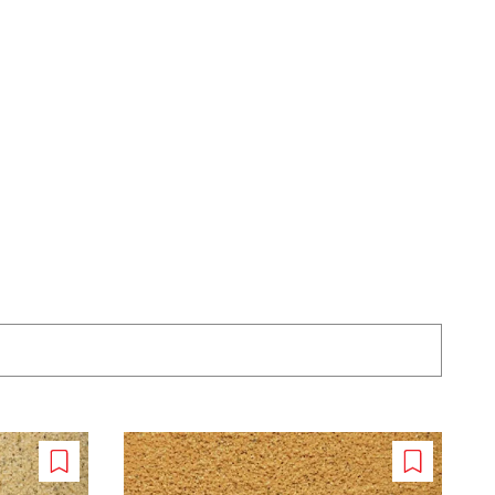
Add
Add