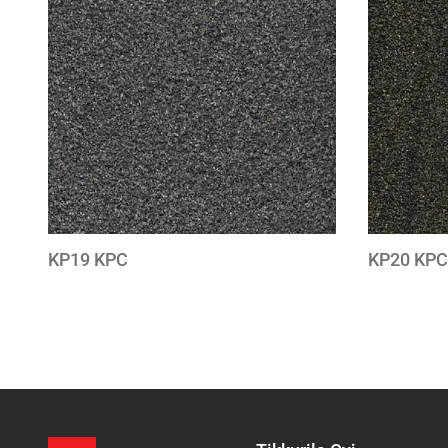
to
wishlist
KP19 KPC
KP20 KPC
Sivutus