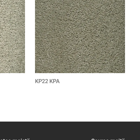
to
to
wishlist
wishlist
KP22 KPA