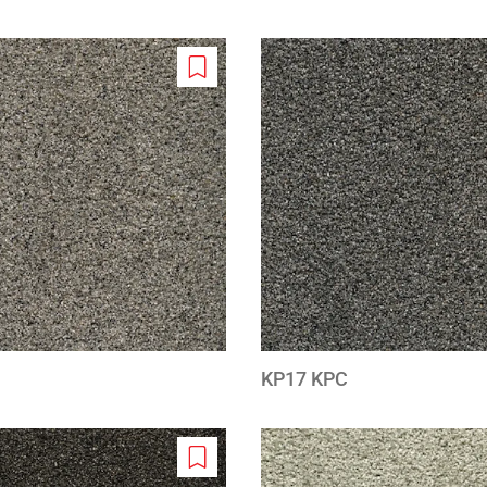
Add
to
wishlist
KP17 KPC
Add