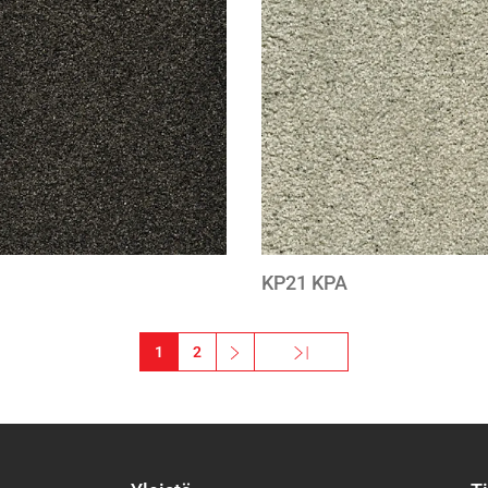
to
wishlist
KP21 KPA
1
2
››
Viimeinen »
Seuraava sivu
Viimeinen sivu