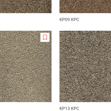
KP09 KPC
Add
to
wishlist
KP13 KPC