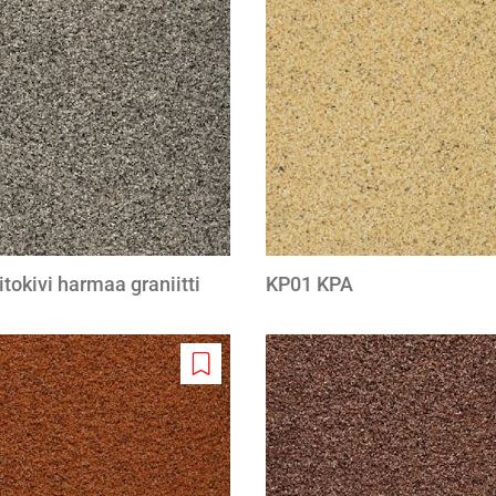
to
wishlist
tokivi harmaa graniitti
KP01 KPA
Add
to
wishlist