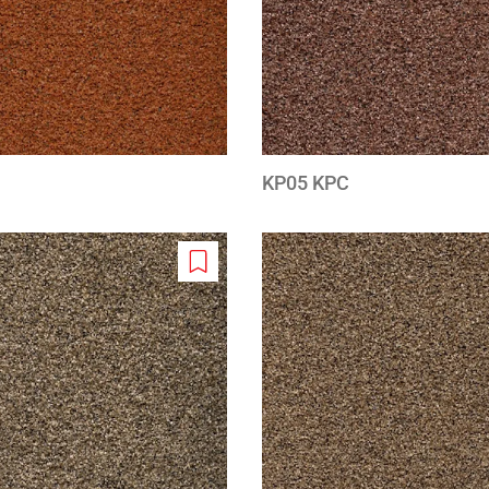
KP05 KPC
Add
to
wishlist