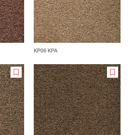
KP06 KPA
Add
Add
to
to
wishlist
wishlist