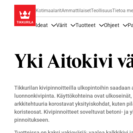
Kotimaalarit
Ammattilaiset
Teollisuus
Tietoa me
Ideat
Värit
Tuotteet
Ohjeet
Pa
Sisällöt Ideat alla
Sisällöt Värit alla
Sisällöt Tuottee
Sisä
Yki Aitokivi v
Tikkurilan kivipinnoitteilla ulkopintoihin saadaan
luonnonkivipinta. Käyttökohteina ovat ulkoseinät,
arkkitehtuuria korostavat yksityiskohdat, kuten pil
koristeosat. Kivipinnoitteet soveltuvat betoni- ja y
pinnoitukseen.
Tuotteissa on kaksi vakioväriä: vaalea kalkkikivi j