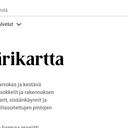
Hyppää pääsisältöön
istä
lvelut
t alla
llöt Ohjeet alla
Sisällöt Palvelut alla
ärikartta
 arvokas ja kestävä
 sokkelit ja rakennuksen
arit, sisäänkäynnit ja
litasoitettujen pintojen
a harmaa graniitti.