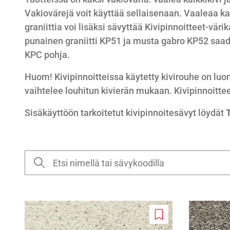
Vakiovärejä voit käyttää sellaisenaan. Vaaleaa k
graniittia voi lisäksi sävyttää Kivipinnoitteet-vär
punainen graniitti KP51 ja musta gabro KP52 sa
KPC pohja.
Huom! Kivipinnoitteissa käytetty kivirouhe on luon
vaihtelee louhitun kivierän mukaan. Kivipinnoitte
Sisäkäyttöön tarkoitetut kivipinnoitesävyt löydät
Add