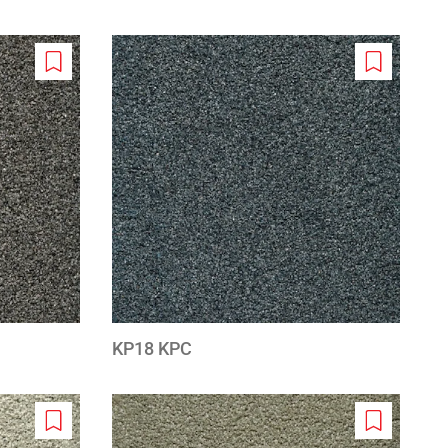
Add
Add
to
to
wishlist
wishlist
KP18 KPC
Add
Add