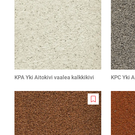
to
wishlist
KPA Yki Aitokivi vaalea kalkkikivi
KPC Yki Ai
Add
to
wishlist