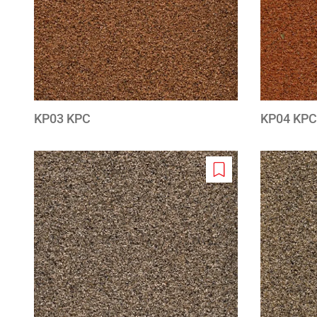
KP03 KPC
KP04 KPC
Add
to
wishlist