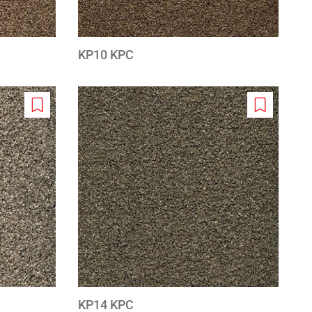
KP10 KPC
Add
Add
to
to
wishlist
wishlist
KP14 KPC