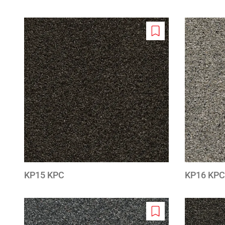
Add
to
wishlist
KP15 KPC
KP16 KPC
Add