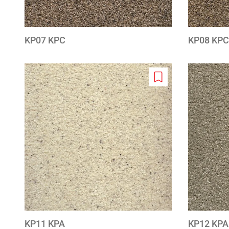
KP07 KPC
KP08 KPC
Add
to
wishlist
KP11 KPA
KP12 KPA