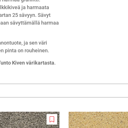
alkkikiveä ja harmaata
ikartan 25 sävyyn. Sävyt
adaan sävyttämällä harmaa
nontuote, ja sen väri
en pinta on rouheinen.
Tunto Kiven värikartasta
.
Add