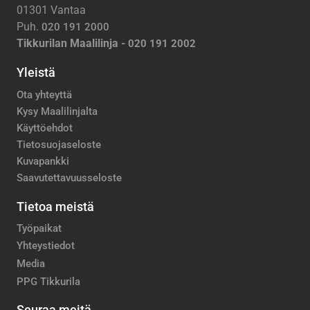
01301 Vantaa
Puh.
020 191 2000
Tikkurilan Maalilinja -
020 191 2002
Yleistä
Ota yhteyttä
Kysy Maalilinjalta
Käyttöehdot
Tietosuojaseloste
Kuvapankki
Saavutettavuusseloste
Tietoa meistä
Työpaikat
Yhteystiedot
Media
PPG Tikkurila
Seuraa meitä