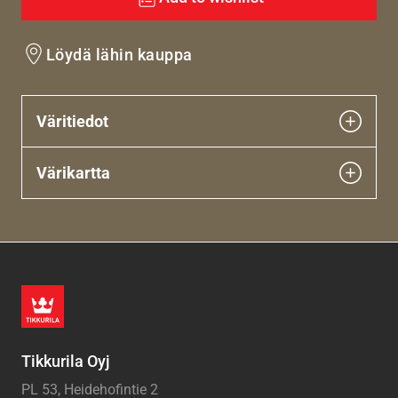
Löydä lähin kauppa
Väritiedot
Värikartta
Tikkurila Oyj
PL 53, Heidehofintie 2